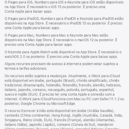
O Pages para iOS, Numbers para iOS e Keynote para iOS estão disponíveis
na App Store. É necessário o iOS 15 ou posterior. É preciso uma
Conta Apple para baixar apps.
O Pages para iPadOS, Numbers para iPadOS e Keynote para iPadOS estão
disponíveis na App Store. É necessário o iPadOS 15 ou posterior. É preciso
uma Conta Apple para baixar apps.
O Pages para Mac, Numbers para Mac e Keynote para Mac estão
disponíveis na Mac App Store. É necessário o macOS 12 ou posterior. É
preciso uma Conta Apple para baixar apps.
O Keynote para Apple Watch está disponível na App Store. É necessário o
watchOS 2.0 ou posterior. É preciso uma Conta Apple para baixar apps.
Alguns recursos precisam de acesso à internet e podem estar sujeitos a
termos e tarifas adicionais.
Os recursos estão sujeitos a mudanças. Atualmente, o iWork para iCloud
está disponível em árabe, português (Brasil), chinês simplificado, chinês
tradicional, dinamarquês, holandês, finlandês, francês, alemão, hebraico,
italiano, japonês, coreano, norueguês, polonês, português, espanhol,
sueco e inglês (EUA). É preciso ter uma conta Apple e conexão com a
internet. O iWork para iCloud funciona com Mac ou PC com Safari 11.1.2 ou
posterior, Google Chrome ou Microsoft Edge.
O recurso Escrever à mão está disponível em árabe (Arábia Saudita),
cantonês (China continental, Hong Kong), inglês (Austrália, Canadá, Índia,
Singapura, Reino Unido, EUA), francês (França), alemão (Alemanha),
italiano (Itália), japonês (Japão), coreano (Coreia do Sul), mandarim