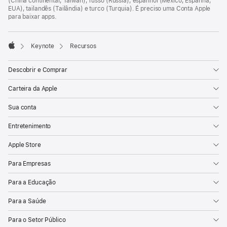
(China continental, Taiwan), russo (Rússia), espanhol (México, Espanha,
EUA), tailandês (Tailândia) e turco (Turquia). É preciso uma Conta Apple
para baixar apps.

Keynote
Recursos
Apple
Descobrir e Comprar
Carteira da Apple
Sua conta
Entretenimento
Apple Store
Para Empresas
Para a Educação
Para a Saúde
Para o Setor Público