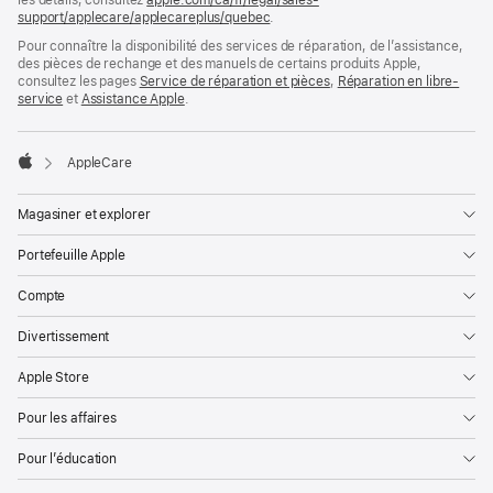
les détails, consultez
apple.com/ca/fr/legal/sales-
support/applecare/applecareplus/quebec
.
Pour connaître la disponibilité des services de réparation, de lʼassistance,
des pièces de rechange et des manuels de certains produits Apple,
consultez les pages
Service de réparation et pièces
,
Réparation en libre-
service
et
Assistance Apple
.

AppleCare
Apple
Magasiner et explorer
Portefeuille Apple
Compte
Divertissement
Apple Store
Pour les affaires
Pour l’éducation