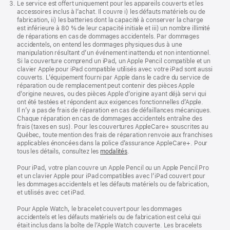
Le service est offert uniquement pour les appareils couverts et les
accessoires inclus à l’achat. Il couvre i) les défauts matériels ou de
fabrication, ii) les batteries dont la capacité à conserver la charge
est inférieure à 80 % de leur capacité initiale et iii) un nombre illimité
de réparations en cas de dommages accidentels. Par dommages
accidentels, on entend les dommages physiques dus à une
manipulation résultant d’un événement inattendu et non intentionnel.
Si la couverture comprend un iPad, un Apple Pencil compatible et un
clavier Apple pour iPad compatible utilisés avec votre iPad sont aussi
couverts. L’équipement fourni par Apple dans le cadre du service de
réparation ou de remplacement peut contenir des pièces Apple
d’origine neuves, ou des pièces Apple d’origine ayant déjà servi qui
ont été testées et répondent aux exigences fonctionnelles d’Apple.
Il n’y a pas de frais de réparation en cas de défaillances mécaniques.
Chaque réparation en cas de dommages accidentels entraîne des
frais (taxes en sus). Pour les couvertures AppleCare+ souscrites au
Québec, toute mention des frais de réparation renvoie aux franchises
applicables énoncées dans la police d’assurance AppleCare+. Pour
tous les détails, consultez les
modalités
.
Pour iPad, votre plan couvre un Apple Pencil ou un Apple Pencil Pro
et un clavier Apple pour iPad compatibles avec l’iPad couvert pour
les dommages accidentels et les défauts matériels ou de fabrication,
et utilisés avec cet iPad.
Pour Apple Watch, le bracelet couvert pour les dommages
accidentels et les défauts matériels ou de fabrication est celui qui
était inclus dans la boîte de l’Apple Watch couverte. Les bracelets