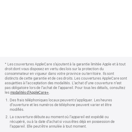
point de service de notre réseau de
Tout dépend de votre produit et du
plus de 5 000 fournisseurs de
type de réparation nécessaire. La
services agréés Apple. Lancez le
réparation le jour même est offerte
processus de réparation à partir de
pour iPhone dans la plupart des
la page
support.apple.com/fr-
grandes zones métropolitaines.
ca/repair
, en téléchargeant
Nous offrons aussi pour la plupart
l’app Assistance Apple
ou en
des produits le service de
appelant l’Assistance Apple. Vous
remplacement express, qui consiste
trouverez votre numéro
Apple
à vous envoyer un nouvel appareil
Footer
*
Les couvertures AppleCare s’ajoutent à la garantie limitée Apple et à tout
d’assistance
ici
.
afin d’éviter l’attente d’une
droit dont vous disposez en vertu des lois sur la protection du
consommateur en vigueur dans votre province ou territoire. Ils sont
réparation. Pour voir toutes les
distincts de cette garantie et de ces droits. Les couvertures AppleCare sont
options de réparation proposées,
assujetties à l’acceptation des modalités. L’achat d’une couverture n’est
pas obligatoire lors de l’achat de l’appareil. Pour tous les détails, consultez
visitez la page
les
modalités d’AppleCare+
.
support.apple.com/fr‑ca/repair
.
Des frais téléphoniques locaux peuvent s’appliquer. Les heures
d’ouverture et les numéros de téléphone peuvent varier et être
modifiés.
La couverture débute au moment où l’appareil est expédié ou
récupéré, ou à la date d’achat si vous êtes déjà en possession de
l’appareil. Elle peut être annulée à tout moment.