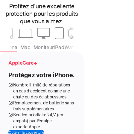
Profitez d’une excellente
protection pour les produits
que vous aimez.
iPhone
Mac
Moniteur
iPad
Watch
Vision
Écouteurs
TV
H
AppleCare+
Protégez votre iPhone.
Nombre illimité de réparations
en cas d’accident comme une
chute ou des éclaboussures
Remplacement de batterie sans
frais supplémentaires
Soutien prioritaire 24/7 (en
anglais) par l’équipe
experte Apple
Obtenir la couverture