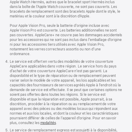
Apple Watch Hermès, autres que le bracelet sport Hermès inclus
dans la boîte de l’Apple Watch couverte, ne sont pas couverts. Les
bracelets de remplacement sont des bracelets Apple dont le style, le
matériau et la couleur sont à la discrétion d’Apple.
Pour Apple Vision Pro, seule la batterie d’origine incluse avec
Apple Vision Pro est couverte. Les batteries additionnelles ne sont
pas couvertes. AppleCare+ ne couvre pas les dommages accidentels
pour les accessoires qui ne sont pas inclus dans l’emballage d’origine
ni pour les accessoires tiers utilisés avec Apple Vision Pro,
notamment les verres correcteurs assortis ou non d’une
ordonnance.
Le service est offert en vertu des modalités de votre couverture
AppleCare applicables dans votre région. Le service hors du pays
d’achat de votre couverture AppleCare n’est pas garanti. La
disponibilité et le type de réparation ou de remplacement peuvent
varier selon le modèle de votre appareil, les lois applicables et les
capacités des fournisseurs de services agréés Apple à l’endroit où la
demande de service est effectuée. Il se peut que certaines options ne
soient pas offertes dans toutes les régions. Si le service est
disponible et que la réparation est possible, Apple pourrait, à sa
discrétion, procéder à la réparation ou au remplacement de votre
appareil avec des pièces ou des modèles locaux qui répondent aux
normes et aux lois locales, et dont la couleur et les caractéristiques
pourraient différer de celles de l’appareil d’origine. Pour en savoir
plus, consultez les
modalités
.
Le service de remplacement express est assujetti à la disponibilité,