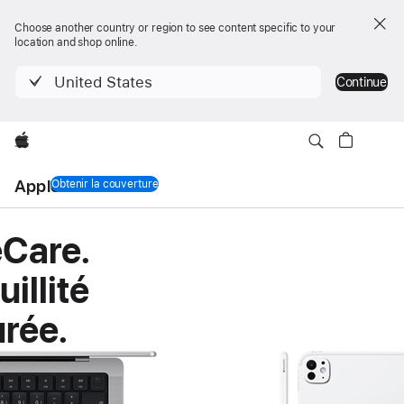
Choose another country or region to see content specific to your
location and shop online.
United States
Continue
Apple
AppleCare
Obtenir la couverture
AppleCare
Care.
illité
rée.