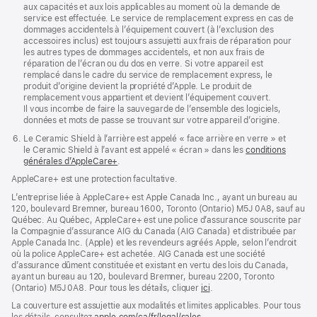
aux capacités et aux lois applicables au moment où la demande de
service est effectuée. Le service de remplacement express en cas de
dommages accidentels à l’équipement couvert (à l’exclusion des
accessoires inclus) est toujours assujetti aux frais de réparation pour
les autres types de dommages accidentels, et non aux frais de
réparation de l’écran ou du dos en verre. Si votre appareil est
remplacé dans le cadre du service de remplacement express, le
produit d’origine devient la propriété d’Apple. Le produit de
remplacement vous appartient et devient l’équipement couvert.
Il vous incombe de faire la sauvegarde de l’ensemble des logiciels,
données et mots de passe se trouvant sur votre appareil d’origine.
Le Ceramic Shield à l’arrière est appelé « face arrière en verre » et
le Ceramic Shield à l’avant est appelé « écran » dans les
conditions
générales d’AppleCare+
.
AppleCare+ est une protection facultative.
L’entreprise liée à AppleCare+ est Apple Canada Inc., ayant un bureau au
120, boulevard Bremner, bureau 1600, Toronto (Ontario) M5J 0A8, sauf au
Québec. Au Québec, AppleCare+ est une police d’assurance souscrite par
la Compagnie d’assurance AIG du Canada (AIG Canada) et distribuée par
Apple Canada Inc. (Apple) et les revendeurs agréés Apple, selon l’endroit
où la police AppleCare+ est achetée. AIG Canada est une société
d’assurance dûment constituée et existant en vertu des lois du Canada,
ayant un bureau au 120, boulevard Bremner, bureau 2200, Toronto
(Ontario) M5J 0A8. Pour tous les détails, cliquer
ici
.
La couverture est assujettie aux modalités et limites applicables. Pour tous