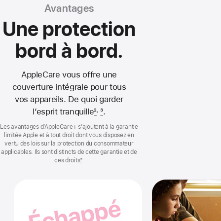
Avantages
Une protection
bord à bord.
AppleCare vous offre une
couverture intégrale pour tous
vos appareils. De quoi garder
l’esprit tranquille
2
3
.
,
Les avantages d’AppleCare+ s’ajoutent à la garantie
limitée Apple et à tout droit dont vous disposez en
vertu des lois sur la protection du consommateur
applicables. Ils sont distincts de cette garantie et de
ces droits
*
.