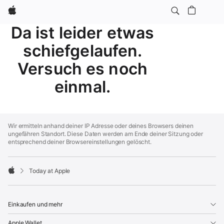
Apple
Da ist leider etwas
schiefgelaufen.
Versuch es noch
einmal.
Apple
Footer
Wir ermitteln anhand deiner IP Adresse oder deines Browsers deinen
ungefähren Standort. Diese Daten werden am Ende deiner Sitzung oder
entsprechend deiner Browsereinstellungen gelöscht.
Today at Apple
Apple
Einkaufen und mehr
Apple Wallet