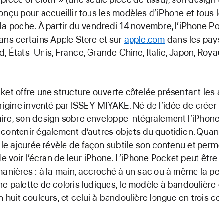
onçu pour accueillir tous les modèles d’iPhone et tous 
la poche. À partir du vendredi 14 novembre, l’iPhone P
ans certains Apple Store et sur
apple.com
dans les pays
, États-Unis, France, Grande Chine, Italie, Japon, Roy
ket offre une structure ouverte côtelée présentant les
origine inventé par ISSEY MIYAKE. Né de l’idée de crée
re, son design sobre enveloppe intégralement l’iPhone
contenir également d’autres objets du quotidien. Quand
oile ajourée révèle de façon subtile son contenu et perm
de voir l’écran de leur iPhone. L’iPhone Pocket peut être
manières : à la main, accroché à un sac ou à même la pe
e palette de coloris ludiques, le modèle à bandoulière 
n huit couleurs, et celui à bandoulière longue en trois c