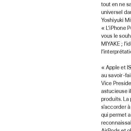
tout en ne s
universel da
Yoshiyuki M
« L’iPhone P
vous le souh
MIYAKE ; l’id
l’interprétat
« Apple et 
au savoir-fa
Vice Preside
astucieuse i
produits. La
s’accorder à
qui permet a
reconnaissab
AirPods et o