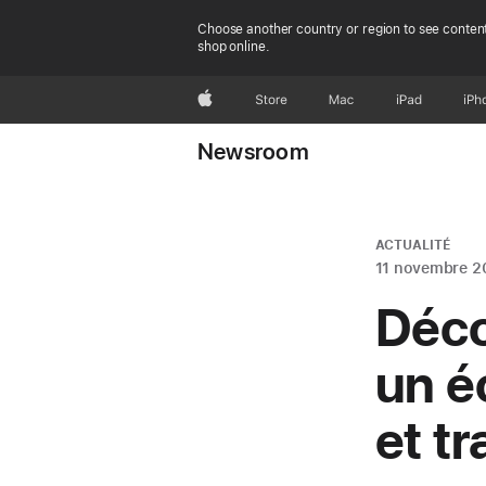
Choose another country or region to see content
shop online.
Apple
Store
Mac
iPad
iPh
Newsroom
ACTUALITÉ
11 novembre 2
Déco
un é
et t