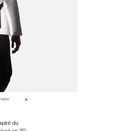
rtains
nspiré du
 tissé en 3D