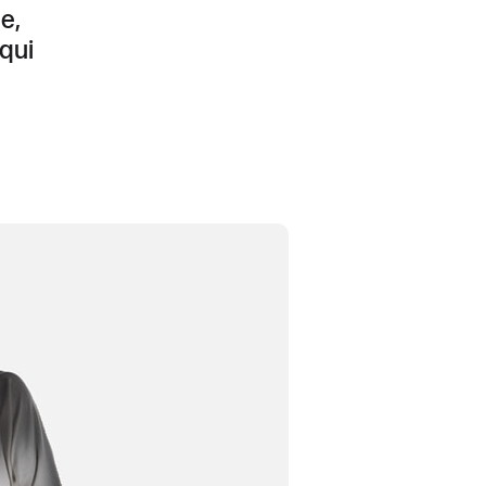
e,
qui