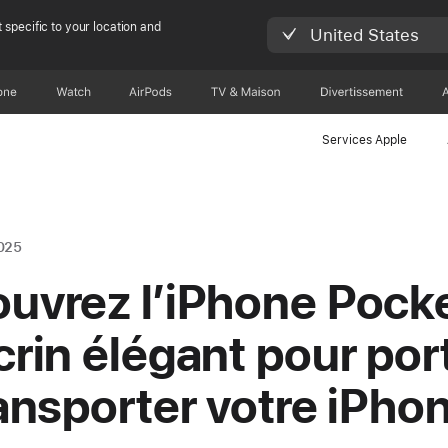
 specific to your location and
United States
one
Watch
AirPods
TV & Maison
Divertissements
Services Apple
025
uvrez l’iPhone Pocke
crin élégant pour por
ransporter votre iPho