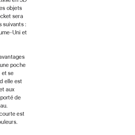
les objets
ocket sera
 suivants :
aume-Uni et
 avantages
r une poche
 et se
 elle est
et aux
 porté de
au.
courte est
ouleurs.