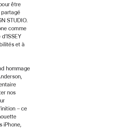
pour être
a partagé
IGN STUDIO.
Phone comme
ie d’ISSEY
ilités et à
rend hommage
 Anderson,
entaire
ter nos
ur
inition – ce
houette
s iPhone,