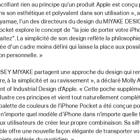
acrifiant rien au principe qu’un produit Apple est conçu 
ns son esthétique et polyvalent dans son utilisation », 
iyamae, l'un des directeurs du design du MIYAKE DES
ocket explore le concept de "la joie de porter votre i
aitez". La simplicité de son design reflète la philosoph
ée d’un cadre moins défini qui laisse la place aux possib
ion personnelle. »
ISSEY MIYAKE partagent une approche du design qui 
ire, à la simplicité et au ravissement », a déclaré Molly
nt of Industrial Design d’Apple. « Cette poche supplém
llustre ces principes et vient tout naturellement complé
 palette de couleurs de l’iPhone Pocket a été conçue po
 n’importe quel modèle d’iPhone dans n’importe quelle f
ux utilisateurs de créer leur propre combinaison. Sa sil
le offre une nouvelle façon élégante de transporter vo
bjets préférés du quotidien. »