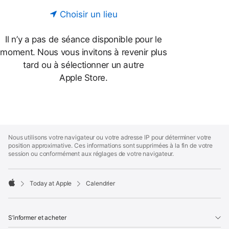
à
Choisir un lieu
jour
lors
Il n’y a pas de séance disponible pour le
de
moment. Nous vous invitons à revenir plus
la
tard ou à sélectionner un autre
sélection
Apple Store.
Apple
Footer
Nous utilisons votre navigateur ou votre adresse IP pour déterminer votre
position approximative. Ces informations sont supprimées à la fin de votre
session ou conformément aux réglages de votre navigateur.
Today at Apple
Calendrier
Apple
S’informer et acheter