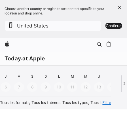
Choose another country or region to see content specific to your
location and shop online.
United States
Continue
Apple
Ouvrir
le
Today at Apple
menu
Sélectionner
une
J
V
S
D
L
M
M
J
V
S
date
6
7
8
9
10
11
12
13
14
1
-
Les
Tous les formats, Tous les thèmes, Tous les types, Tous les horaires
Filtre
résultats
sont
Calendrier
automatiquement
mis