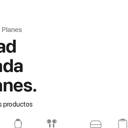
Planes
dad
ada
anes.
os productos