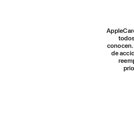
AppleCare
todos
conocen. 
de acci
reemp
pri