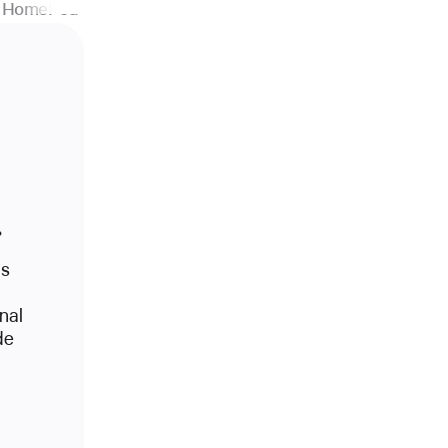
HomePod
.
es
nal
de