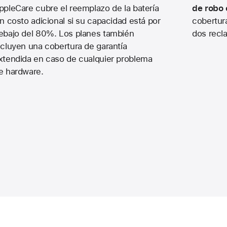
ppleCare cubre el reemplazo de la batería
de robo 
in costo adicional si su capacidad está por
cobertura
ebajo del 80%. Los planes también
dos recl
ncluyen una cobertura de garantía
xtendida en caso de cualquier problema
e hardware.