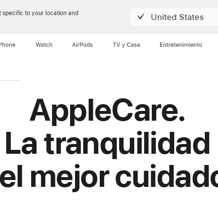
 specific to your location and
United States
iPhone
Watch
AirPods
TV & Casa
Entretenimiento
AppleCare
AppleCare.
La tranquilidad
el mejor cuidad