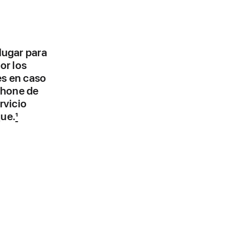
lugar para
or los
es en caso
Phone de
rvicio
que.
1