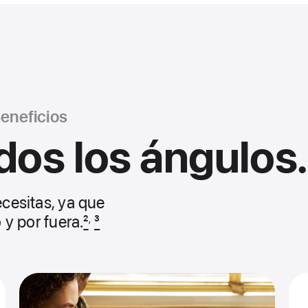
eneficios
os los ángulos.
ecesitas, ya que
 y por fuera.
2
3
,