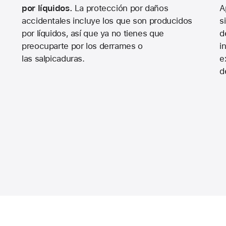
por líquidos.
La protección por daños
A
accidentales incluye los que son producidos
s
por líquidos, así que ya no tienes que
d
preocuparte por los derrames o
i
las salpicaduras.
e
d