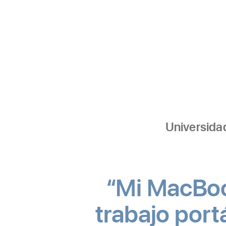
Universida
“Mi MacBoo
trabajo port