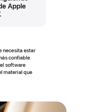
 de Apple
.
 necesita estar
más confiable
del software
el material que