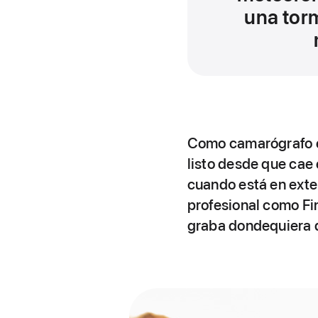
una torm
Como camarógrafo e
listo desde que cae
cuando está en exter
profesional como Fin
graba dondequiera 