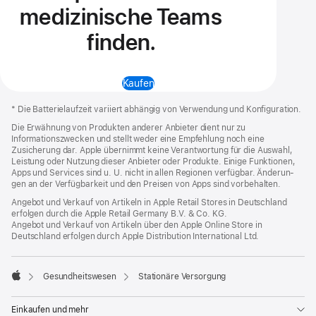
medizinische Teams
finden.
Kaufen
Apple Footer
*
Die Batterielaufzeit variiert abhängig von Verwendung und Konfiguration.
Die Erwähnung von Produkten anderer Anbieter dient nur zu
Informationszwecken und stellt weder eine Empfehlung noch eine
Zusicherung dar. Apple übernimmt keine Verant­wortung für die Auswahl,
Leistung oder Nutzung dieser Anbieter oder Produkte. Einige Funk­tionen,
Apps und Services sind u. U. nicht in allen Regionen ver­füg­bar. Ände­run­
gen an der Verfüg­barkeit und den Preisen von Apps sind vorbe­hal­ten.
Angebot und Verkauf von Artikeln in Apple Retail Stores in Deutschland
erfolgen durch die Apple Retail Germany
B.V. & Co. KG.
Angebot und Verkauf von Artikeln über den Apple Online Store in
Deutschland erfolgen durch Apple Distribution International Ltd.

Gesund­heitswesen
Stationäre Versorgung
Apple
Einkaufen und mehr