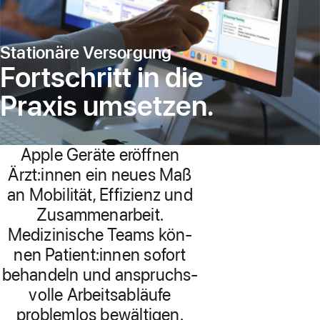
für
das
Stationäre Versorgung
Gesund­
Fort­schritt in die
heitswesen
Praxis umsetzen.
Apple Geräte eröffnen
Ärzt:innen ein neues Maß
an Mobilität, Effizienz und
Zu­sam­men­arbeit.
Medizinische Teams kön­
nen Patient:innen sofort
behandeln und anspruchs­
volle Arbeits­abläufe
problem­los bewältigen.