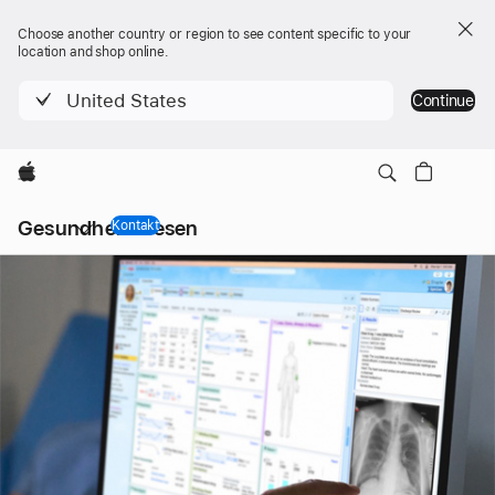
Choose another country or region to see content specific to your
location and shop online.
United States
Continue
Apple
Lokale
Gesund­heitswesen
Navi­
Kontakt
gation
Menü
Klinische
Pflege
-
Techno­
lo­
gie