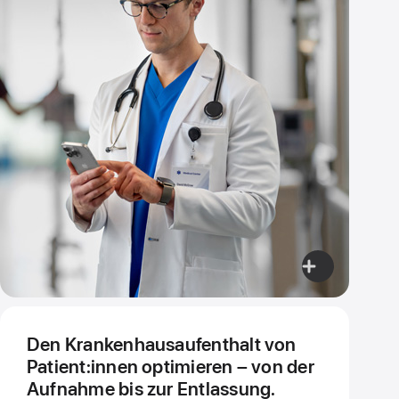
zu­
greifen
Weitere
Infos,
Den
Den Krankenhaus­aufenthalt von
Fort­
Patient:innen optimieren – von der
schritt
Aufnahme bis zur Entlassung.
von