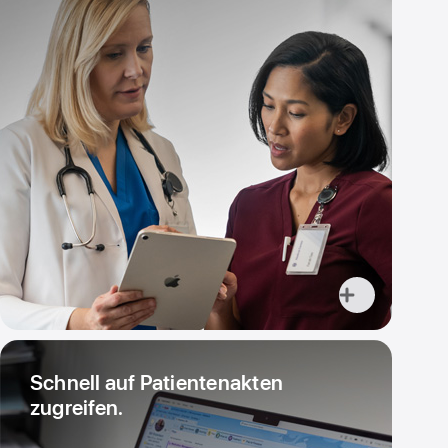
Weitere
Infos,
Die
Schnell auf Patientenakten
Kommu­
zugreifen.
ni­
kation