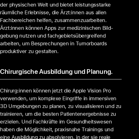
der physischen Welt und bietet leistungs­starke
räumliche Erleb­nisse, die Ärzt:innen aus allen
Fach­bereichen helfen, zu­sam­men­zuarbeiten.
Ärzt:innen kön­nen Apps zur medizi­nischen Bild­
gebung nutzen und fach­gebiets­über­greifend
arbeiten, um Bespre­chungen in Tumor­boards
produktiver zu ge­stalten.
Chirurgische Ausbildung und Planung.
Chirurg:innen kön­nen jetzt die Apple Vision Pro
ver­wenden, um kom­plexe Eingriffe in im­mer­siven
3D Um­ge­bungen zu planen, zu visuali­sieren und zu
trainieren, um die besten Patienten­ergebnisse zu
erzielen. Und Fach­kräfte im Gesund­heits­wesen
haben die Möglich­keit, praxis­nahe Trainings und
eine Aus­bildung zu absolvieren, in der sie reale