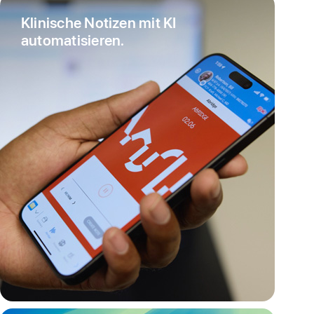
Detaillierte
Klinische Notizen mit KI
medizinisc
automatisieren.
Bilder
überall
und
jeder­
zeit
über­
prüfen