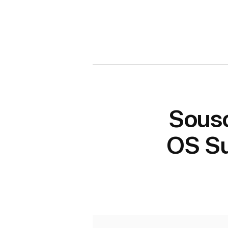
Sousc
OS Su