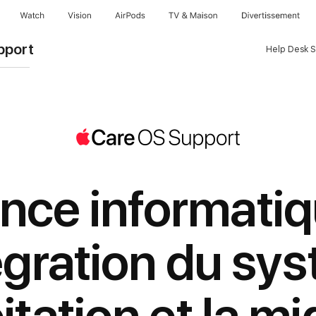
Watch
Vision
AirPods
TV & Maison
Divertissements
pport
Help Desk 
nce informati
tégration du sy
itation et la mi