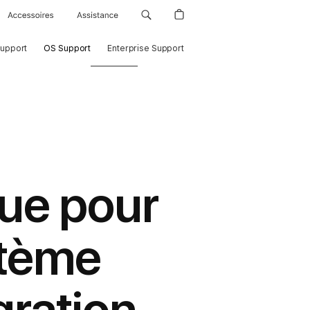
Accessoires
Assistance
Support
OS Support
Enterprise Support
que pour
stème
gration.