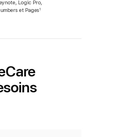
eynote, Logic Pro,
Numbers et Pages
1
leCare
esoins