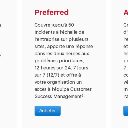
Preferred
A
à
Couvre jusqu’à 50
C
incidents à l’échelle de
d’
l’entreprise sur plusieurs
l’
s
sites, apporte une réponse
et
,
dans les deux heures aux
h
problèmes prioritaires,
pr
12 heures sur 24, 7 jours
7 
sur 7 (12/7) et offre à
co
votre organisation un
vé
accès à l’équipe Customer
i
Success Management
.
l’
3
Acheter