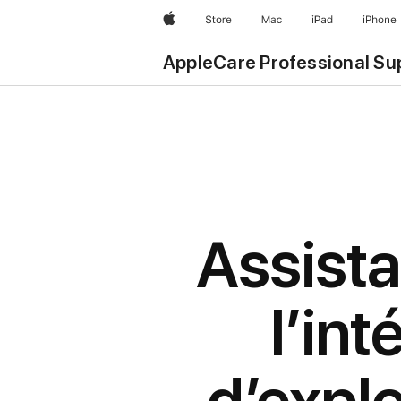
Apple
Store
Mac
iPad
iPhone
AppleCare Professional Su
Assista
l’in
d’explo