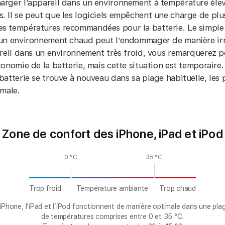
rger l’appareil dans un environ­nement à température élev
 Il se peut que les logiciels empêchent une charge de plu
s températures recommandées pour la batterie. Le simple 
un environ­nement chaud peut l’endommager de manière irr
areil dans un environ­nement très froid, vous remarquerez 
onomie de la batterie, mais cette situation est temporaire.
batterie se trouve à nouveau dans sa plage habituelle, les
rmale.
Zone de confort des iPhone, iPad et iPod
0 °C
35 °C
Trop froid
Température
ambiante
Trop chaud
’iPhone, l’iPad et l’iPod fonctionnent de manière optimale dans une pla
de températures comprises entre 0 et 35 °C.