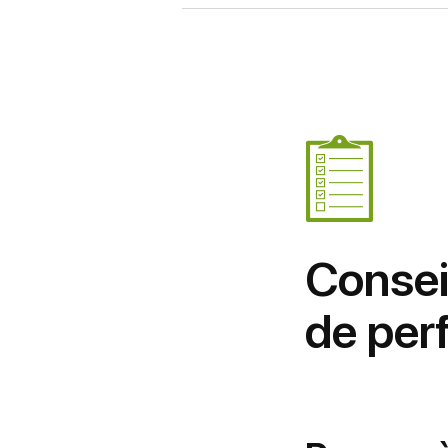
Consei
de per