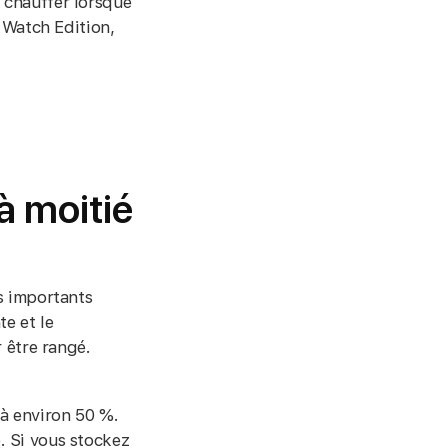
à chauffer lorsque
 Watch Edition,
à moitié
s importants
te et le
 être rangé.
 à environ 50 %.
. Si vous stockez