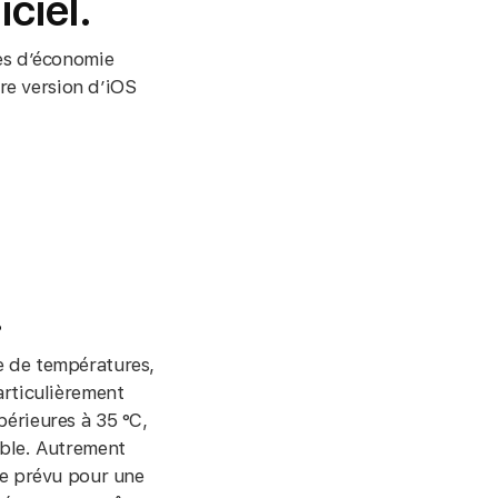
iciel.
ées d’économie
ère version d’iOS
.
e de températures,
articulièrement
périeures à 35 °C,
ible. Autrement
ue prévu pour une