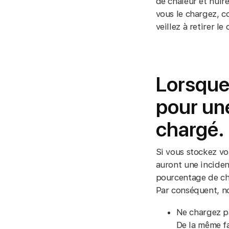
de chaleur et nuire
vous le chargez, c
veillez à retirer l
Lorsque
pour une
chargé.
Si vous stockez vo
auront une incidenc
pourcentage de cha
Par conséquent, no
Ne chargez pa
De la même fa