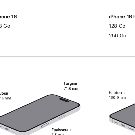
hone 16
iPhone 16 
8 Go
128 Go
256 Go
Largeur :
71,6 mm
Hauteur :
teur :
160,9 mm
7,6 mm
Épaisseur :
7,8 mm