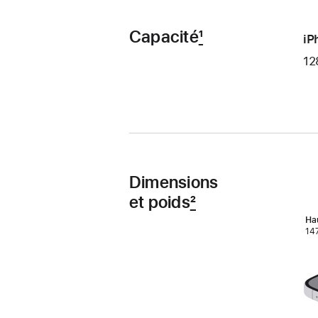
Capacité
1
iP
12
Dimensions
et poids
2
Hau
14