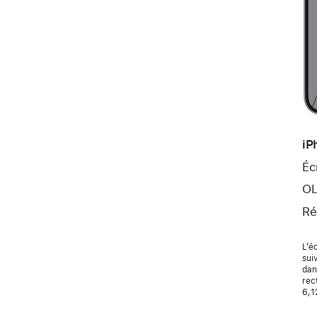
iP
Éc
OL
Ré
L’é
suiv
dan
rec
6,1