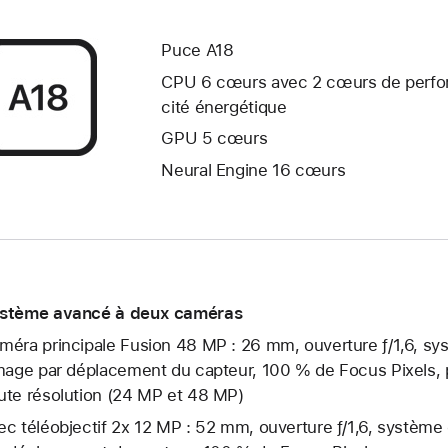
Puce A18
CPU 6 cœurs avec 2 cœurs de perfor­
cité éner­gétique
GPU 5 cœurs
Neural Engine 16 cœurs
stème avancé à deux caméras
méra principale Fusion 48 MP : 26 mm, ouver­ture ƒ/1,6, sys
image par dépla­cement du capteur, 100 % de Focus Pixels,
ute réso­lution (24 MP et 48 MP)
ec téléobjectif 2x 12 MP : 52 mm, ouver­ture ƒ/1,6, système 