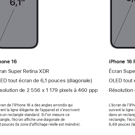
hone 16
iPhone 16 
ran Super Retina XDR
Écran Supe
ED tout écran de 6,1 pouces (diagonale)
OLED tout 
solution de 2 556 x 1 179 pixels à 460 ppp
Résolution 
cran de l’iPhone 16 a des angles arrondis qui
L’écran de l’iP
ent la ligne élégante de l’appa­reil et s’inscrivent
suivent la ligne 
s un rectangle standard. Si l’on mesure ce
dans un rectang
tangle, l’écran affiche une diago­nale de
rectangle, l’écr
2 pouces (la zone d’affichage réelle est moindre).
6,69 pouces (la