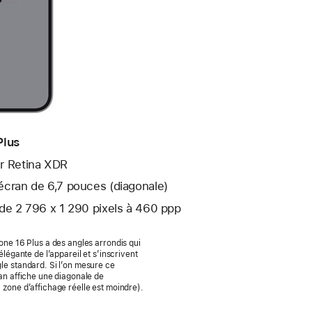
Plus
r Retina XDR
écran de 6,7 pouces (diagonale)
de 2 796 x 1 290 pixels à 460 ppp
hone 16 Plus a des angles arrondis qui
élégante de l’appa­reil et s’inscrivent
le standard. Si l’on mesure ce
an affiche une diago­nale de
 zone d’affichage réelle est moindre).