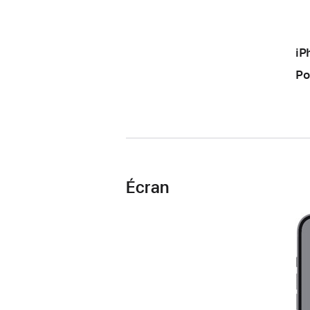
iP
Po
Écran