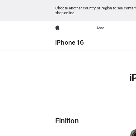
Choose another country or region to see content
shop online.
Apple
Mac
iPhone 16
i
Caractéristiques
de
l’iPhone 16
Finition