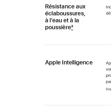
Résistance aux
In
éclabous­sures,
dé
à l’eau et à la
poussière
3
Apple
Intel­ligence
Ap
vo
pr
pa
Dis