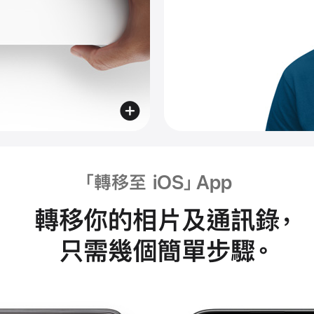
解
支
援
服
務。
「轉移至 iOS」App
轉移你的相片及
通訊錄
，
只需
幾個
簡單步驟
。