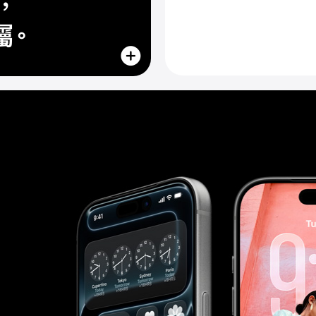
，
解
屬
。
電
池。