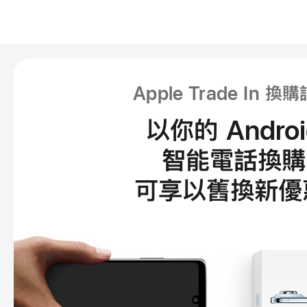
功
能
Apple Trade In 換
特
以你的 Androi
色
智能電話換購
可享以舊換新優
進
一
步
了