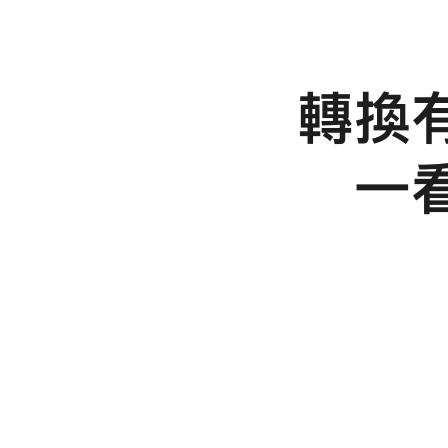
轉換
轉
用
一
iPhone