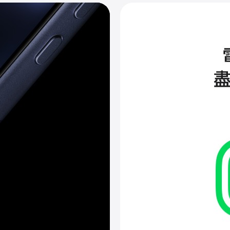
開
啟
以
進
一
步
了