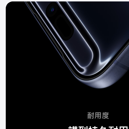
進
一
步
了
解
耐用度
耐
用