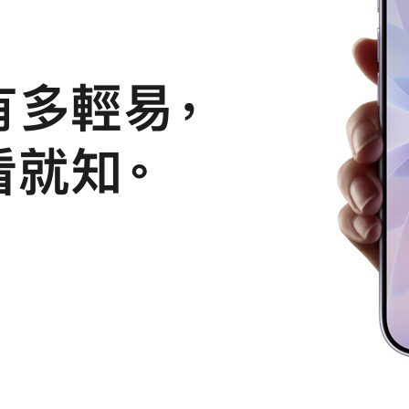
有多輕易
，
看就知
。