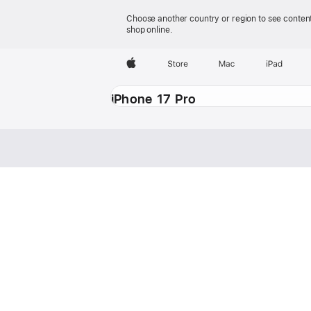
Choose another country or region to see content
shop online.
Apple
Store
Mac
iPad
iPhone 17 Pro
iPhone 17 Pro
目前型號