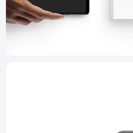
解
換
購
計
劃。