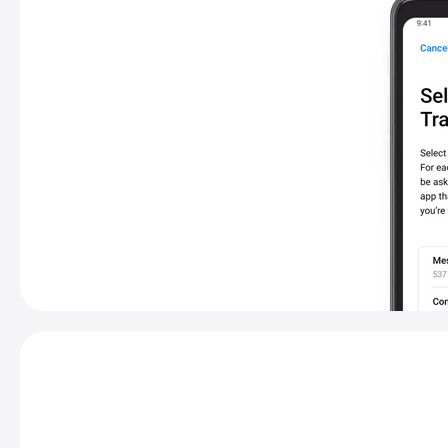
進
一
步
了
解
「
轉
移
至
iOS」
App。