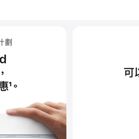
購計劃
d
，
可
惠
1
。
進
一
步
了