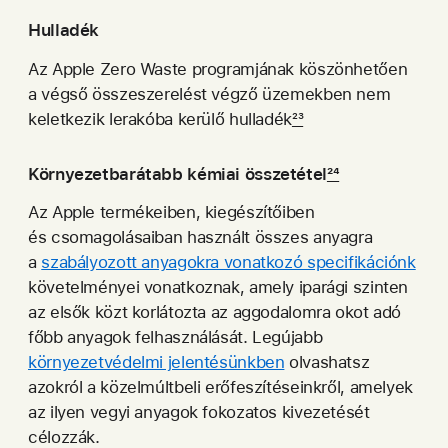
Hulladék
Az Apple Zero Waste programjának köszönhetően
a végső összeszerelést végző üzemekben nem
keletkezik lerakóba kerülő hulladék
23
Környezetbarátabb kémiai összetétel
24
Az Apple termékeiben, kiegészítőiben
és csomagolásaiban használt összes anyagra
a
szabályozott anyagokra vonatkozó specifikációnk
követelményei vonatkoznak, amely iparági szinten
az elsők közt korlátozta az aggodalomra okot adó
főbb anyagok felhasználását. Legújabb
környezetvédelmi jelentésünkben
olvashatsz
azokról a közel­múltbeli erő­feszítéseinkről, amelyek
az ilyen vegyi anyagok fokozatos kivezetését
célozzák.