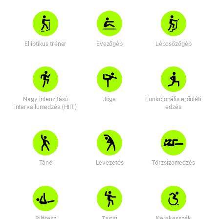
Elliptikus tréner
Evezőgép
Lépcsőzőgép
Nagy intenzitású
Jóga
Funkcionális erőnléti
intervallum­edzés (HIIT)
edzés
Tánc
Levezetés
Törzsizom­edzés
Pilátesz
Tajcsi
Kerekesszék