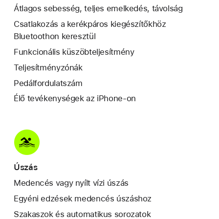
Átlagos sebesség, teljes emelkedés, távolság
Csatlakozás a kerékpáros kiegészítőkhöz
Bluetoothon keresztül
Funkcionális küszöb­teljesítmény
Teljesítményzónák
Pedálfordulatszám
Élő tevékenységek az iPhone-on
Úszás
Medencés vagy nyílt vízi úszás
Egyéni edzések medencés úszáshoz
Szakaszok és automatikus sorozatok