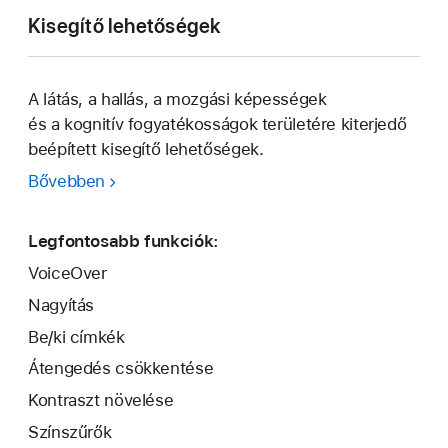
Kisegítő lehetőségek
A látás, a hallás, a mozgási képességek
és a kognitív fogyatékos­ságok területére kiterjedő
beépített kisegítő lehetőségek.
Bővebben
Legfontosabb funkciók:
VoiceOver
Nagyítás
Be/ki címkék
Átengedés csökkentése
Kontraszt növelése
Színszűrők