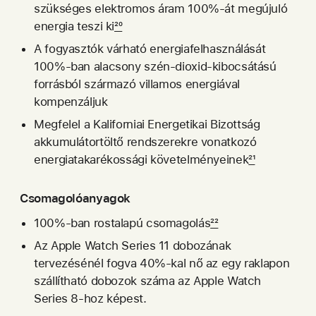
szükséges elektromos áram 100%-át megújuló
energia teszi ki
20
A fogyasztók várható energia­felhasz­ná­lá­sát
100%‑ban alacsony szén-dioxid-kibocsátású
forrásból származó villamos energiával
kompenzáljuk
Megfelel a Kaliforniai Energe­tikai Bizott­ság
akkumulátor­töltő rend­sze­rek­re vonatkozó
energia­takarékossági követel­ményeinek
21
Csomagolóanyagok
100%-ban rostalapú csomagolás
22
Az Apple Watch Series 11 dobozának
tervezésénél fogva 40%‑kal nő az egy raklapon
szállítható dobozok száma az Apple Watch
Series 8‑hoz képest.