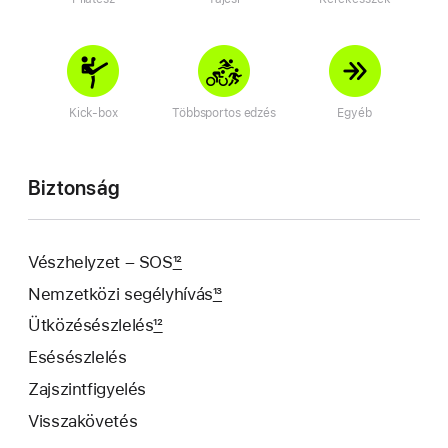
Kick-box
Többsportos edzés
Egyéb
Biztonság
Vészhelyzet – SOS
12
Nemzetközi segélyhívás
13
Ütközésészlelés
12
Esésészlelés
Zajszintfigyelés
Visszakövetés