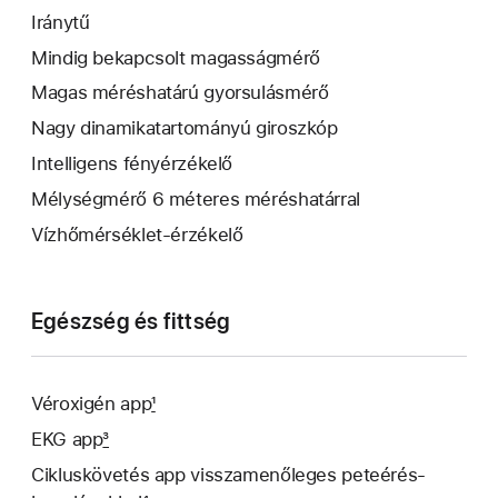
Iránytű
Mindig bekapcsolt magasságmérő
Magas méréshatárú gyorsulásmérő
Nagy dinamikatartományú giroszkóp
Intelligens fényérzékelő
Mélységmérő 6 méteres méréshatárral
Vízhőmérséklet-érzékelő
Egészség és fittség
Véroxigén app
1
EKG app
3
Cikluskövetés app visszamenőleges peteérés­