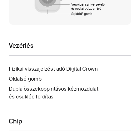
Véroxigénszint-érzékelő
és optikai pulzusmérő
Szíjkioldó gomb
Vezérlés
Fizikai visszajelzést adó Digital Crown
Oldalsó gomb
Dupla összekoppintásos kézmozdulat
és csuklóelfordítás
Chip