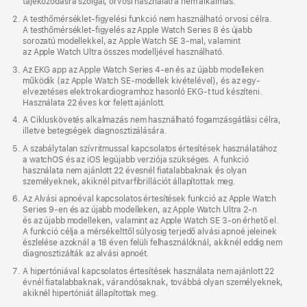
tájékozódásra szolgál, orvosi használatra nem alkalmas.
A testhőmérséklet-figyelési funkció nem használható orvosi célra.
A testhőmérséklet-figyelés az Apple Watch Series 8 és újabb
sorozatú modellekkel, az Apple Watch SE 3-mal, valamint
az Apple Watch Ultra összes modelljével használható.
Az EKG app az Apple Watch Series 4-en és az újabb modelleken
működik (az Apple Watch SE-modellek kivételével), és az egy­
elvezetéses elektrokardio­gramhoz hasonló EKG‑t tud készíteni.
Használata 22 éves kor felett ajánlott.
A Cikluskövetés alkalmazás nem használható fogamzás­gátlási célra,
illetve betegségek diagnosztizálására.
A szabálytalan szívritmussal kapcsolatos értesítések használatához
a watchOS és az iOS legújabb verziója szükséges. A funkció
használata nem ajánlott 22 évesnél fiatalabbaknak és olyan
személyeknek, akiknél pitvar­fibrillációt állapítottak meg.
Az Alvási apnoéval kapcsolatos értesítések funkció az Apple Watch
Series 9‑en és az újabb modelleken, az Apple Watch Ultra 2‑n
és az újabb modelleken, valamint az Apple Watch SE 3‑on érhető el.
A funkció célja a mérsékelttől súlyosig terjedő alvási apnoé jeleinek
észlelése azoknál a 18 éven felüli felhasználóknál, akiknél eddig nem
diagnosztizálták az alvási apnoét.
A hipertóniával kapcsolatos értesítések használata nem ajánlott 22
évnél fiatalabbaknak, várandósaknak, továbbá olyan személyeknek,
akiknél hipertóniát állapítottak meg.