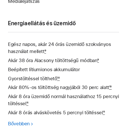
Médialejátszás
Energia­ellátás és üzemidő
Egész napos, akár 24 órás üzemidő szokványos
használat mellett
9
Akár 38 óra Alacsony töltöttségű módban
9
Beépített lítiumionos akkumulátor
Gyorstöltéssel tölthető
10
Akár 80%-os töltöttség nagyjából 30 perc alatt
10
Akár 8 óra üzemidő normál használathoz 15 percnyi
töltéssel
11
Akár 8 órás alváskövetés 5 percnyi töltéssel
11
Bővebben