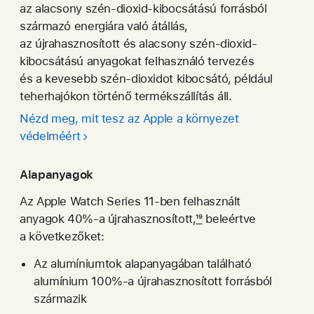
az alacsony szén-dioxid-kibocsátású forrásból
származó energiára való átállás,
az újrahasznosított és alacsony szén-dioxid-
kibocsátású anyagokat felhasználó tervezés
és a kevesebb szén-dioxidot kibocsátó, például
teherhajókon történő termékszállítás áll.
Nézd meg, mit tesz az Apple a környezet
védelméért
Alapanyagok
Az Apple Watch Series 11-ben felhasznált
anyagok 40%-a újrahasznosított,
19
beleértve
a következőket:
Az alumíniumtok alapanyagában található
alumínium 100%‑a újra­hasznosított forrásból
származik