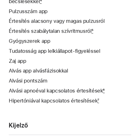
becslésekkel
4
Pulzusszám app
Értesítés alacsony vagy magas pulzusról
Értesítés szabálytalan szívritmusról
5
Gyógyszerek app
Tudatosság app lelkiállapot-figyeléssel
Zaj app
Alvás app alvásfázisokkal
Alvási pontszám
Alvási apnoéval kapcsolatos értesítések
6
Hipertóniával kapcsolatos értesítések
7
Kijelző