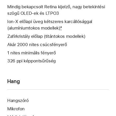
Mindig bekapcsolt Retina kijelző, nagy betekintési
szögű OLED-ek és LTPO3
Ion-X előlapi üveg kétszeres karcállósággal
(alumíniumtokos modellek)
8
Zafírkristály előlap (titántokos modellek)
Akár 2000 nites csúcsfényerő
1 nites minimális fényerő
326 ppi képpontsűrűség
Hang
Hangszóró
Mikrofon