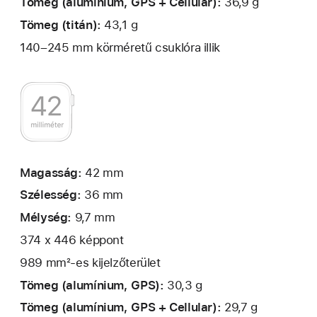
Tömeg (alumínium, GPS + Cellular):
36,9 g
Tömeg (titán):
43,1 g
140–245 mm körméretű csuklóra illik
Magasság:
42 mm
Szélesség:
36 mm
Mélység:
9,7 mm
374 x 446 képpont
989 mm²-es kijelzőterület
Tömeg (alumínium, GPS):
30,3 g
Tömeg (alumínium, GPS + Cellular):
29,7 g