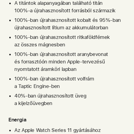
A titántok alapanyagában található titán
100%‑a újra­hasznosított forrásból származik
100%‑ban újrahasznosított kobalt és 95%‑ban
újra­hasznosított lítium az akkumulátorban
100%‑ban újrahasznosított ritka­földfémek
az összes mágnesben
100%‑ban újrahasznosított aranybevonat
és forrasztóón minden Apple-tervezésű
nyomtatott áram­köri lapban
100%-ban újrahasznosított volfrám
a Taptic Engine‑ben
40%‑ban újrahasznosított üveg
a kijelzőüvegben
Energia
Az Apple Watch Series 11 gyártásához