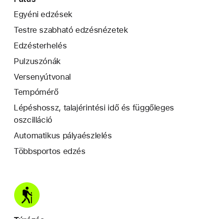
Egyéni edzések
Testre szabható edzésnézetek
Edzésterhelés
Pulzus­zónák
Versenyútvonal
Tempómérő
Lépéshossz, talajérintési idő és függőleges
oszcilláció
Automatikus pályaészlelés
Többsportos edzés