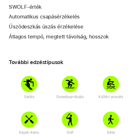
SWOLF-érték
Automatikus csapásérzékelés
Úszódeszkás úszás érzékelése
Átlagos tempó, megtett távolság, hosszok
További edzéstípusok
Síelés
Snowboardozás
Kültéri evezés
Kajak-kenu
Golf
Séta