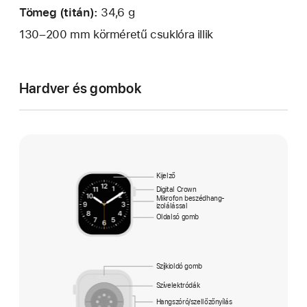
Tömeg (titán):
34,6 g
130–200 mm körméretű csuklóra illik
Hardver és gombok
Kijelző
Digital Crown
Mikrofon beszédhang-
izolálással
Oldalsó gomb
Szíjkioldó gomb
Szívelektródák
Hangszóró/szellőző­nyílás