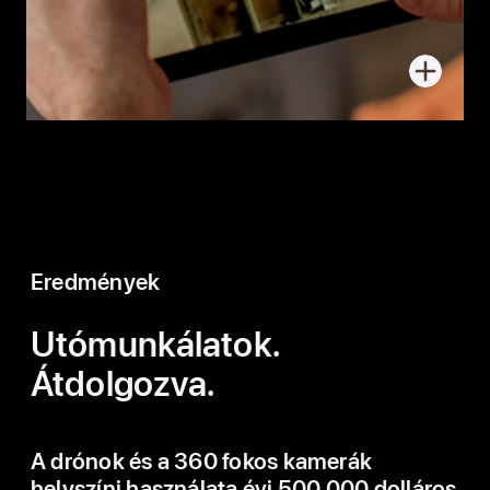
További
informáci
a
felvételké
Eredmények
Utómunkálatok.
Átdolgozva.
A drónok és a 360 fokos kamerák
helyszíni használata évi 500 000 dolláros