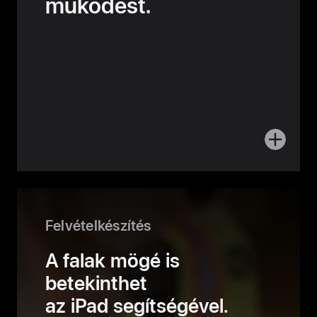
működést.
További
informáci
az
együttmű
Felvételkészítés
A falak mögé is
betekinthet
az iPad segítségével.