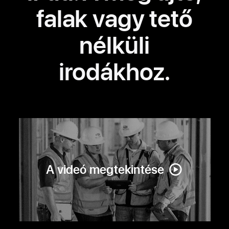
falak vagy tető
nélküli
irodákhoz.
A videó megtekintése