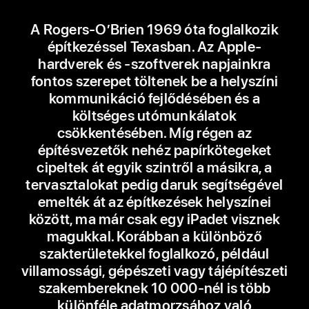
A Rogers-O’Brien 1969 óta foglalkozik
építkezéssel Texasban. Az Apple-
hardverek és -szoftverek napjainkra
fontos szerepet töltenek be a helyszíni
kommunikáció fejlődésében és a
költséges utómunkálatok
csökkentésében. Míg régen az
építésvezetők nehéz papírkötegeket
cipeltek át egyik szintről a másikra, a
tervasztalokat pedig daruk segítségével
emelték át az építkezések helyszínei
között, ma már csak egy iPadet visznek
magukkal. Korábban a különböző
szakterületekkel foglalkozó, például
villamossági, gépészeti vagy tájépítészeti
szakembereknek 10 000-nél is több
különféle adatmorzsához való