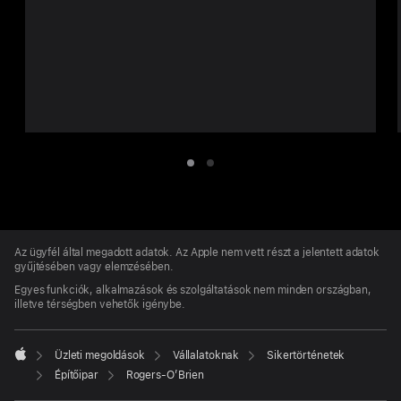
1.
2.
elem
elem
Apple-
lábléc
Az ügyfél által megadott adatok. Az Apple nem vett részt a jelentett adatok
gyűjtésében vagy elemzésében.
Egyes funkciók, alkalmazások és szolgáltatások nem minden országban,
illetve térségben vehetők igénybe.

Üzleti megoldások
Vállalatoknak
Sikertörténetek
Apple
Építőipar
Rogers-O’Brien