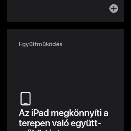
További
részletek
az
informáci
Együttműködés
Az iPad megkönnyíti a
terepen való együtt­