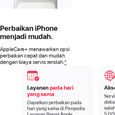
Perbaikan iPhone
menjadi mudah.
AppleCare+ menawarkan opsi
perbaikan cepat dan mudah
dengan biaya servis rendah.
3
Layanan
pada hari
Aks
yang sama
Serv
deka
Dapatkan perbaikan pada
salah
hari yang sama di Penyedia
5.00
Layanan Resmi Apple.