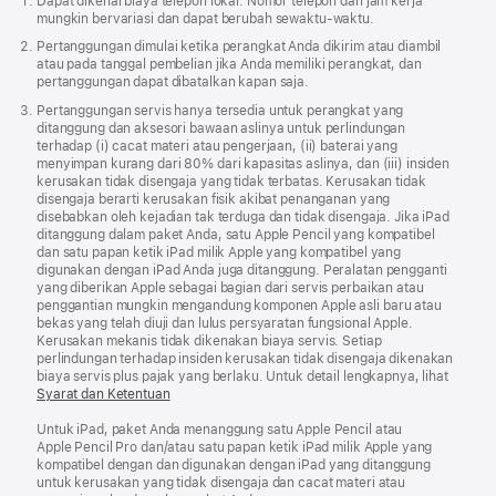
Dapat dikenai biaya telepon lokal. Nomor telepon dan jam kerja
telepon Dukungan Apple Anda.
mungkin bervariasi dan dapat berubah sewaktu‑waktu.
Pertanggungan dimulai ketika perangkat Anda dikirim atau diambil
atau pada tanggal pembelian jika Anda memiliki perangkat, dan
pertanggungan dapat dibatalkan kapan saja.
Pertanggungan servis hanya tersedia untuk perangkat yang
ditanggung dan aksesori bawaan aslinya untuk perlindungan
terhadap (i) cacat materi atau pengerjaan, (ii) baterai yang
menyimpan kurang dari 80% dari kapasitas aslinya, dan (iii) insiden
kerusakan tidak disengaja yang tidak terbatas. Kerusakan tidak
disengaja berarti kerusakan fisik akibat penanganan yang
disebabkan oleh kejadian tak terduga dan tidak disengaja. Jika iPad
ditanggung dalam paket Anda, satu Apple Pencil yang kompatibel
dan satu papan ketik iPad milik Apple yang kompatibel yang
digunakan dengan iPad Anda juga ditanggung. Peralatan pengganti
yang diberikan Apple sebagai bagian dari servis perbaikan atau
penggantian mungkin mengandung komponen Apple asli baru atau
bekas yang telah diuji dan lulus persyaratan fungsional Apple.
Kerusakan mekanis tidak dikenakan biaya servis. Setiap
perlindungan terhadap insiden kerusakan tidak disengaja dikenakan
biaya servis plus pajak yang berlaku. Untuk detail lengkapnya, lihat
Syarat dan Ketentuan
Untuk iPad, paket Anda menanggung satu Apple Pencil atau
Apple Pencil Pro dan/atau satu papan ketik iPad milik Apple yang
kompatibel dengan dan digunakan dengan iPad yang ditanggung
untuk kerusakan yang tidak disengaja dan cacat materi atau