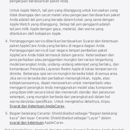
pengerjaan berdasarkan paket Anda.
Untuk Apple Watch, tali jam yang ditanggung untuk kerusakan yang
tidak disengaja dan cacat materi atau pengerjaan berdasarkan paket
Anda adalah tali jam yang berada dalam kotak yang sama dengan
Apple Watch yang ditanggung. Setiap tali jam pengganti adalah
tali jam milik Apple dengan gaya, material, dan warna yang
ditentukan oleh kebijakan Apple.
Pertanggungan servis diberikan berdasarkan Syarat dan Ketentuan
paket AppleCare Anda yang berlaku di negara bagian Anda.
Pertanggungan servis di luar negara tempat pembelian paket
AppleCare Anda tidak termasuk dalam garansi. Ketersediaan dan
jenis perbaikan atau penggantian mungkin bervariasi tergantung
model perangkat Anda, undang-undang setempat yang berlaku, dan
kemampuan Penyedia Layanan Resmi Apple di lokasi tempat servis
diminta. Beberapa opsi servis mungkin tersedia tidak di semua area.
Jika servis tersedia dan perbaikan memungkinkan, Apple, atas
kebijaksanaannya, dapat menawarkan untuk memperbaiki atau
mengganti perangkat Anda menggunakan model atau komponen
yang diperoleh secara lokal dan memenuhi standar dan peraturan
setempat, yang mungkin berbeda dari perangkat asli dalam hal
warna dan/atau spesifikasi. Untuk mengetahui detailnya, tinjau
Syarat dan Ketentuan AppleCare+
.
Bagian belakang Ceramic Shield disebut sebagai “Bagian belakang
kaca” dan layar Ceramic Shield disebut sebagai “Layar” dalam
syarat dan ketentuan
AppleCare+.