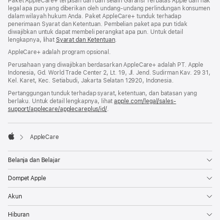
Paket AppleCare+ terpisah dari dan selain Garansi Terbatas Apple dan hak
legal apa pun yang diberikan oleh undang-undang perlindungan konsumen
dalam wilayah hukum Anda. Paket AppleCare+ tunduk terhadap
penerimaan Syarat dan Ketentuan. Pembelian paket apa pun tidak
diwajibkan untuk dapat membeli perangkat apa pun. Untuk detail
lengkapnya, lihat
Syarat dan Ketentuan
.
AppleCare+ adalah program opsional.
Perusahaan yang diwajibkan berdasarkan AppleCare+ adalah PT. Apple
Indonesia, Gd. World Trade Center 2, Lt. 19, Jl. Jend. Sudirman Kav. 29 31,
Kel. Karet, Kec. Setiabudi, Jakarta Selatan 12920, Indonesia.
Pertanggungan tunduk terhadap syarat, ketentuan, dan batasan yang
berlaku. Untuk detail lengkapnya, lihat
apple.com/legal/sales-
support/applecare/applecareplus/id/
.

AppleCare
Apple
Belanja dan Belajar
Dompet Apple
Akun
Hiburan