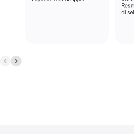
Resm
di se