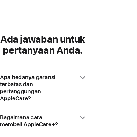
Ada jawaban untuk
pertanyaan Anda.
Apa bedanya garansi
terbatas dan
pertanggungan
AppleCare?
Sebagian besar produk Apple
Bagaimana cara
dilengkapi pertanggungan perangkat
membeli AppleCare+?
keras selama satu tahun melalui
garansi terbatas. Paket AppleCare+