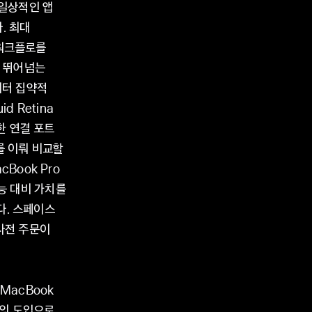
 일상적인 앱
. 최대
 워크플로를
를 뛰어넘는
이터 집약적
d Retina
양한 연결 포트
화를 이뤄 비교할
Book Pro
능 대비 가치를
다. 스페이스
사전 주문이
 MacBook
칩의 도입으로