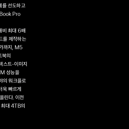
 업계를 선도하고
ook Pro
 대비 최대 6배
보드를 제작하는
가까지, M5
노트북의
된 텍스트-이미지
LM 성능을
분야의 워크플로
 더욱 빠르게
어올린다. 이전
 최대 4TB의