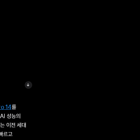
o 14
를
 AI 성능의
U는 이전 세대
빠르고