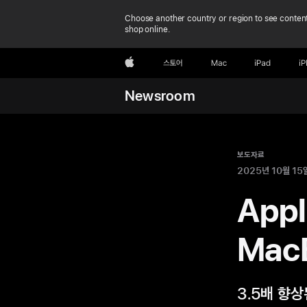
Choose another country or region to see content
shop online.
Apple
스토어
Mac
iPad
i
Newsroom
보도자료
2025년 10월 15
App
Mac
3.5배 향상