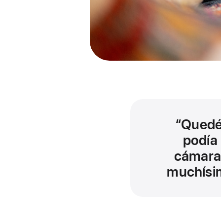
Quedé
podía 
cámara 
muchísim