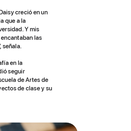
Daisy creció en un
a que a la
versidad. Y mis
 encantaban las
, señala.
fía en la
ió seguir
scuela de Artes de
yectos de clase y su