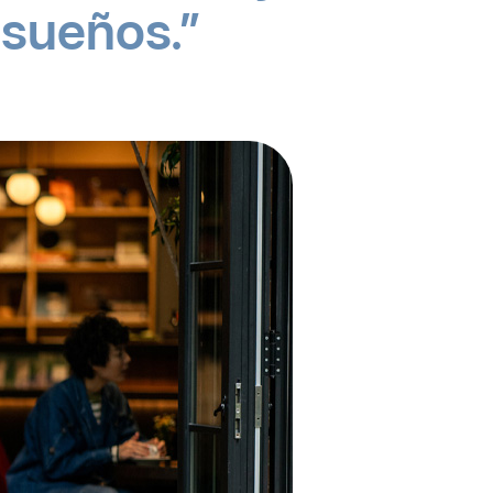
s sueños.
kín,
ina