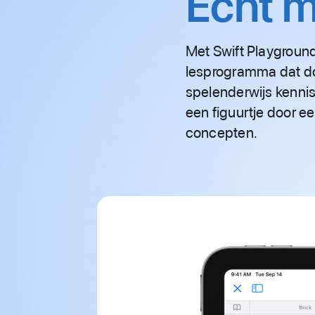
Echt m
Met Swift Playgrounds
les­programma dat do
spelenderwijs kennis
een figuurtje door 
concepten.