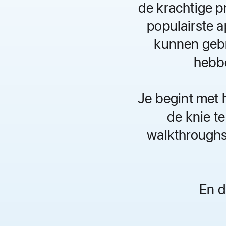
de krachtige 
populairste 
kunnen gebr
hebbe
Je begint met 
de knie te
walkthroughs
En d