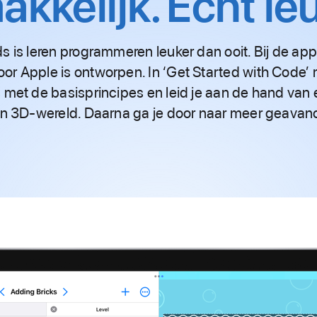
akkelijk. Echt le
 is leren pro­gram­meren leuker dan ooit. Bij de ap
or Apple is ontworpen. In ‘Get Started with Code’ 
 met de basis­principes en leid je aan de hand van
een 3D‑wereld. Daarna ga je door naar meer geava