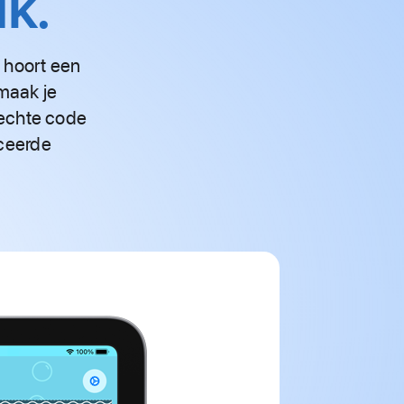
uk.
p hoort een
maak je
 echte code
nceerde