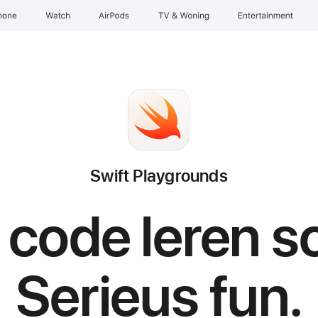
hone
Watch
AirPods
TV & Woning
Entertainment
Swift Playgrounds
 code leren sc
Serieus fun.