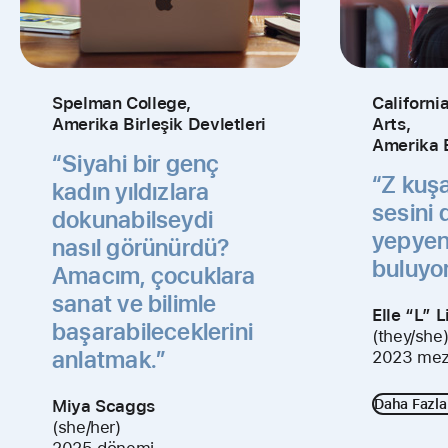
Spelman College,
Californi
Amerika Birleşik Devletleri
Arts,
Amerika B
“Siyahi bir genç
“Z kuşa
kadın yıldızlara
sesini
dokunabilseydi
yepyeni
nasıl görünürdü?
buluyor
Amacım, çocuklara
sanat ve bilimle
Elle “L” 
başarabileceklerini
(they/she
anlatmak.”
2023 me
Miya Scaggs
Daha Fazla 
(she/her)
2025 dönemi