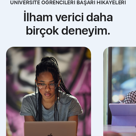
ÜNİVERSİTE ÖĞRENCİLERİ BAŞARI HİKAYELERİ
İlham verici daha
birçok deneyim.