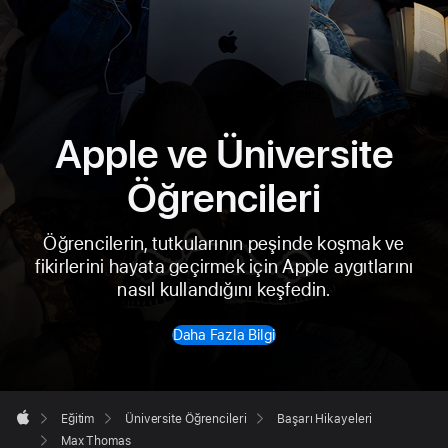
Apple ve Üniversite
Öğrencileri
Öğrencilerin, tutkularının peşinde koşmak ve
fikirlerini hayata geçirmek için
Apple aygıtlarını
nasıl kullandığını keşfedin.
Daha Fazla Bilgi
Apple
Alt

Eğitim
Üniversite Öğrencileri
Başarı Hikayeleri
Bilgisi
Apple
Max Thomas