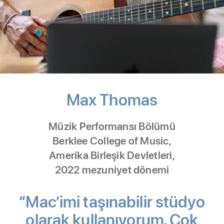
Max Thomas
-
Music
Müzik Performansı Bölümü
Performa
Berklee College of Music,
Amerika Birleşik Devletleri,
2022 mezuniyet dönemi
“Mac’imi taşınabilir stüdyo
olarak kullanıyorum. Çok