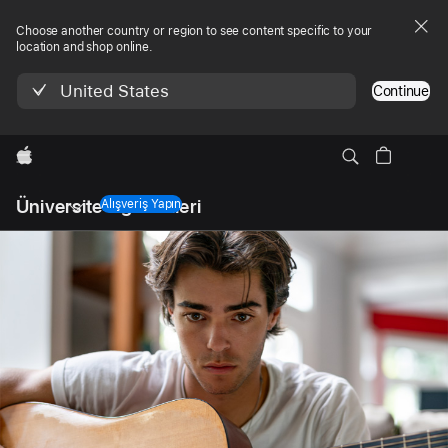
Choose another country or region to see content specific to your
location and shop online.
United States
Continue
wzlhp
Yerel
Üniversite Öğrencileri
Gezinme
Alışveriş Yapın
Menüyü
Açın