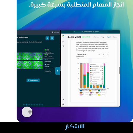
إنجاز المهام المتطلبة بسرعة كبيرة.
التدوين
التلقائي
للملاحظات
السريرية
مع
الذكاء
الاصطناعي
اعرف
المزيد
الابتكار
عن