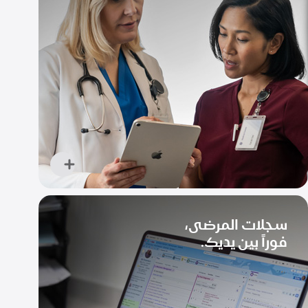
اعرف
المزيد
عن
سجلات المرضى،
تسهيل
فوراً بين يديك.
التواصل
والتعاون
بين
خبراء