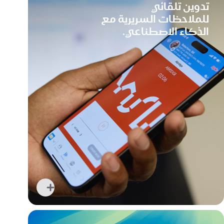
تدوين تلقائي
مراجعة
للملاحظات السريرية مع
الصور
الذكاء الاصطناعي.
الطبية
التفصيلية
في
أي
وقت
وفي
أي
مكان
اعرف
المزيد
عن