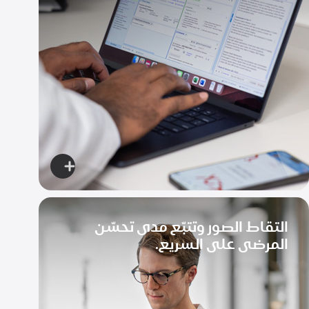
الرعاية
لديك
اعرف
المزيد
عن
التقاط الصور وتتبّع
مدى تحسّن
سجلات
المرضى على السريع.
المرضى،
فوراً
بين
يديك