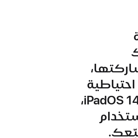
ك
شاركتها،
احتياطية
منها. وبدءاً من نظام iOS 14.5 ونظام iPadOS 14.5،
تخدام
ّعك.