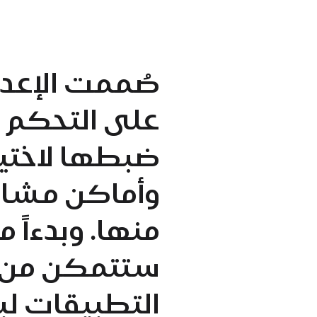
صُممت الإعدا
على التحكم ف
ضبطها لاختيا
وأماكن مشارك
ستتمكن من ا
التطبيقات لب