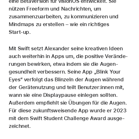
eine Beta­version für visionOS entwickelt. Sie
nützen Freeform und Nach­richten, um
zusammen­zu­arbeiten, zu kommu­ni­zieren und
Mind­maps zu erstellen – wie ein richtiges
Start‑up.
Mit Swift setzt Alexander seine kreativen Ideen
auch weiterhin in Apps um, die positive Verände­
rungen bewirken, etwa indem sie die Augen­
gesund­heit verbessern. Seine App „Blink Your
Eyes“ verfolgt das Blinzeln der Augen während
der Geräte­nutzung und teilt Benutzer:innen mit,
wann sie eine Display­pause einlegen sollten.
Außerdem empfiehlt sie Übungen für die Augen.
Für diese zukunfts­weisende App wurde er 2023
mit dem Swift Student Challenge Award ausge­
zeichnet.