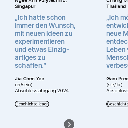
Ngee Ann Polytechnic,
Chiang Ma
Singapur
Thailand
„Ich hatte schon
„Ich m
immer den Wunsch,
entwic
mit neuen Ideen zu
neue M
experimen­tieren
entdec
und etwas Einzig­
Leben 
artiges zu
Mensc
schaffen.“
verbes
Jia Chen Yee
Gam Pre
(er/sein)
(sie/ihr)
Abschlussjahrgang 2024
Abschlus
Geschichte lesen
Geschichte