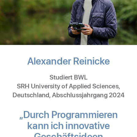
Alexander Reinicke
-
App-
Studiert BWL
Entwi
SRH University of Applied Sciences,
Deutschland, Abschlussjahrgang 2024
„Durch Programmieren
kann ich innova­tive
Geschäftsideen