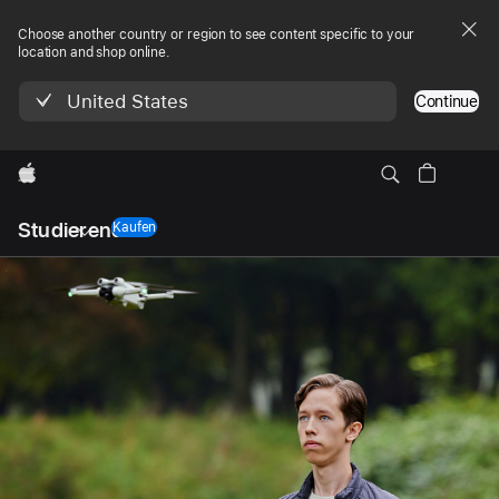
Choose another country or region to see content specific to your
location and shop online.
United States
Continue
Apple
Lokale
Studierende
Navigation
Kaufen
Menü
öffnen