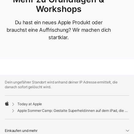
Workshops
Du hast ein neues Apple Produkt oder
brauchst eine Auffrischung? Wir machen dich
startklar.
Apple
Footer
Dein ungefährer Standort wird anhand deiner IP Adresse ermittelt, die
danach sofort gelöscht wird.
Today at Apple
Apple
Apple Sommer Camp: Gestalte Superheld:innen auf dem iPad, die anderen helfen
Einkaufen und mehr