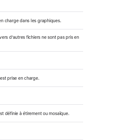
ge
ge
en charge dans les graphiques.
vers d’autres fichiers ne sont pas pris en
 est prise en charge.
ge
st définie à étirement ou mosaïque.
ge