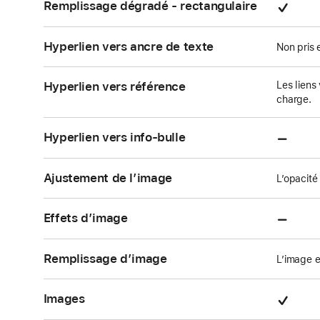
char
Pris
Remplissage dégradé - rectangulaire
en
char
Hyperlien vers ancre de texte
Non pris 
Hyperlien vers référence
Les liens 
charge.
Non
Hyperlien vers info-bulle
pris
en
Ajustement de l’image
L’opacité
char
Non
Effets d’image
pris
en
Remplissage d’image
L’image e
char
Pris
Images
en