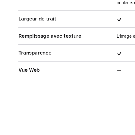
couleurs 
Pris
Largeur de trait
en
char
Remplissage avec texture
L’image e
Pris
Transparence
en
char
Non
Vue Web
pris
en
char