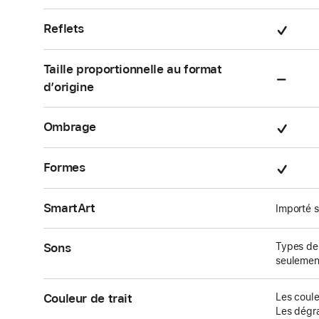
char
en
char
Pris
Reflets
en
char
Taille proportionnelle au format
Non
d’origine
pris
en
Pris
Ombrage
char
en
char
Pris
Formes
en
char
SmartArt
Importé s
Sons
Types de 
seulemen
Couleur de trait
Les coule
Les dégr