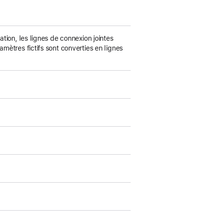
ation, les lignes de connexion jointes
ge
amètres fictifs sont converties en lignes
ge
ge
ge
ge