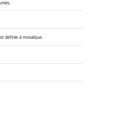
unies.
ge
st définie à mosaïque.
ge
ge