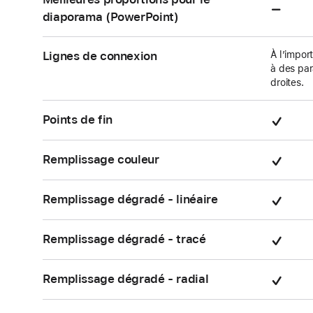
Non
diaporama (PowerPoint)
pris
en
Lignes de connexion
À l’import
char
à des par
droites.
Pris
Points de fin
en
char
Pris
Remplissage couleur
en
char
Pris
Remplissage dégradé - linéaire
en
char
Pris
Remplissage dégradé - tracé
en
char
Pris
Remplissage dégradé - radial
en