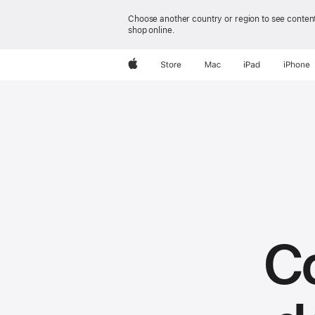
Choose another country or region to see content
shop online.
Apple
Store
Mac
iPad
iPhone
Co