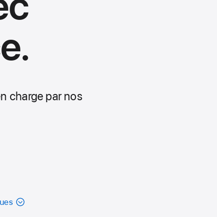
ec
e.
en charge par nos
ques