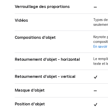
char
Non
Verrouillage des proportions
pris
en
Vidéos
Types de 
seulemen
char
Compositions d’objet
Keynote p
compositi
En savoir
Retournement d’objet - horizontal
Le rempli
texte et 
Pris
Retournement d’objet - vertical
en
char
Non
Masque d’objet
pris
en
Pris
Position d’objet