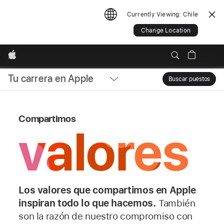
Currently Viewing:
Chile
Change Location
Apple
Tu carrera en Apple
Local
Buscar puestos
Sear
Nav
Compartimos
valores
Open
Menu
Los valores que compartimos en Apple
inspiran todo lo que hacemos.
También
son la razón de nuestro compromiso con