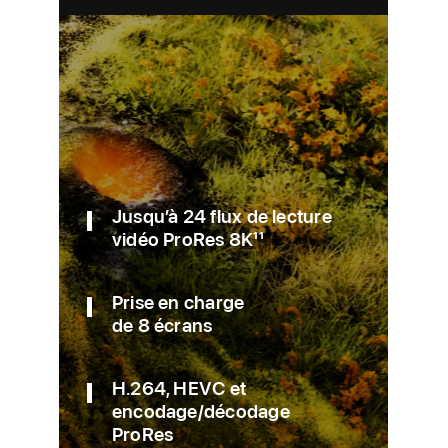
Jusqu’à 24 flux de lecture
vidéo ProRes 8K
11
Prise en charge
de 8 écrans
H.264, HEVC et
encodage/décodage
ProRes