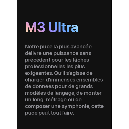
M3 Ultra
Notre puce la plus avancée
délivre une puissance sans
précédent pour les tâches
profession­nelles les plus
exigeantes. Qu’il s’agisse de
charger d’immenses ensem­bles
de données pour de grands
modèles de langage, de monter
un long-métrage ou de
composer une symphonie, cette
puce peut tout faire.