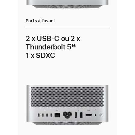
Ports à l’avant
2 x USB-C ou 2 x
Thunderbolt 5
16
1 x SDXC