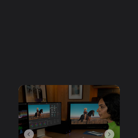
s’associer à merveille avec
le Studio Display, qui offre un
vaste écran Retina 5K de
27 pouces. Ensemble, ils
forment l’équipement créatif
ultime.
En savoir plus sur le
Studio Display