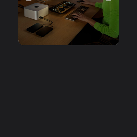
Transformez
votre studio.
Avec un format si compact
qu’il faut le voir pour le croire
et une multiplicité de ports,
le Mac Studio vous permet de
réinventer votre espace de
travail et d’exprimer pleinement