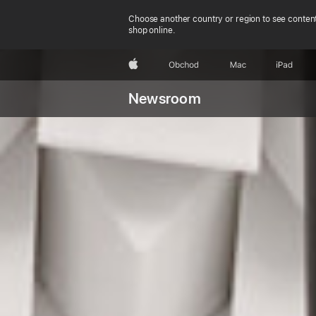
Choose another country or region to see content
shop online.
Apple
Obchod
Mac
iPad
Newsroom
Náhle
Jak Appl