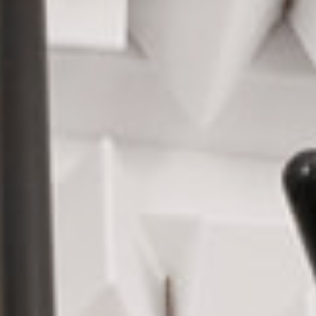
kcí pro ochranu 
světě