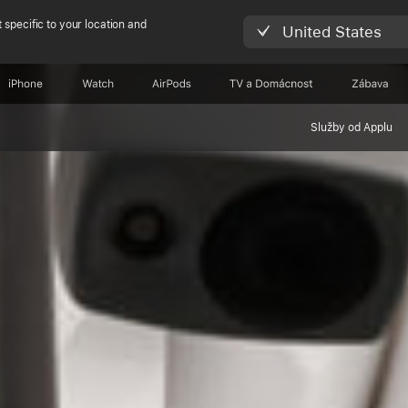
 specific to your location and
United States
iPhone
Watch
AirPods
TV a Domácnost
Zábava
Služby od Applu
d do audio labor
e vyvinul první 