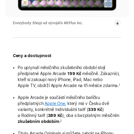
Everybody Shogi od vývojáře AltPlus Inc.
Ceny a dostupnost
Po uplynutí měsíčního zkušebního období stojí
předplatné Apple Arcade
199 Kč
měsíčně. Zákazníci,
kteří si zakoupí nový iPhone, iPad, Mac nebo
Apple TV, obdrží Apple Arcade na tři měsíce zdarma.
1
Apple Arcade je součástí měsíčního balíčku
předplatných
Apple One
, který má v Česku dvě
varianty, konkrétně Individuální tarif (
339 Kč
)
a Rodinný tarif (
389 Kč
), oba s bezplatným měsíčním
zkušebním obdobím
.
2
Tituly Arcade Originals si můžete zahrát na iPhonu,