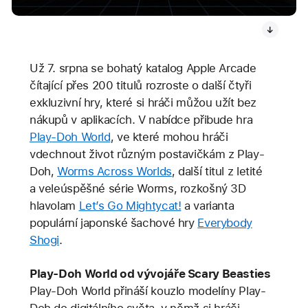
Už 7. srpna se bohatý katalog Apple Arcade
čítající přes 200 titulů rozroste o další čtyři
exkluzivní hry, které si hráči můžou užít bez
nákupů v aplikacích. V nabídce přibude hra
Play-Doh World
, ve které mohou hráči
vdechnout život různým postavičkám z Play-
Doh,
Worms Across Worlds
, další titul z letité
a veleúspěšné série Worms, rozkošný 3D
hlavolam
Let’s Go Mightycat!
a varianta
populární japonské šachové hry
Everybody
Shogi
.
Play-Doh World od vývojáře Scary Beasties
Play-Doh World přináší kouzlo modelíny Play-