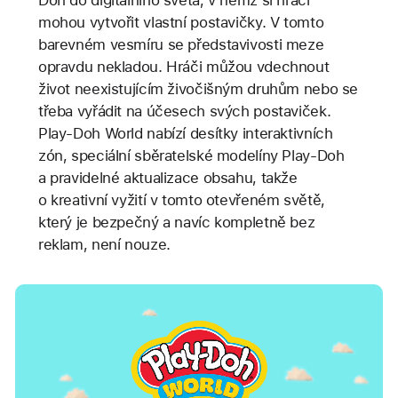
Doh do digitálního světa, v němž si hráči
mohou vytvořit vlastní postavičky. V tomto
barevném vesmíru se představivosti meze
opravdu nekladou. Hráči můžou vdechnout
život neexistujícím živočišným druhům nebo se
třeba vyřádit na účesech svých postaviček.
Play-Doh World nabízí desítky interaktivních
zón, speciální sběratelské modelíny Play-Doh
a pravidelné aktualizace obsahu, takže
o kreativní vyžití v tomto otevřeném světě,
který je bezpečný a navíc kompletně bez
reklam, není nouze.