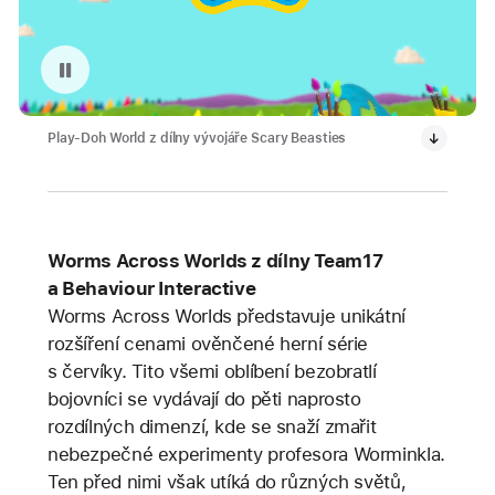
Pozastavit přehrávání videa: Play-Doh World z dílny vývojáře Scary Beasties
Play-Doh World z dílny vývojáře Scary Beasties
Worms Across Worlds z dílny Team17
a Behaviour Interactive
Worms Across Worlds představuje unikátní
rozšíření cenami ověnčené herní série
s červíky. Tito všemi oblíbení bezobratlí
bojovníci se vydávají do pěti naprosto
rozdílných dimenzí, kde se snaží zmařit
nebezpečné experimenty profesora Worminkla.
Ten před nimi však utíká do různých světů,