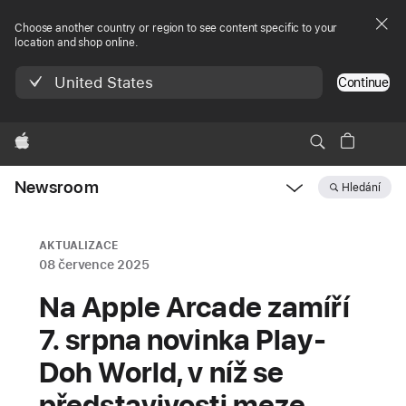
Choose another country or region to see content specific to your
location and shop online.
United States
Continue
Apple
Newsroom
Hledání
Open
Newsroom
navigation
AKTUALIZACE
08 července 2025
Na Apple Arcade zamíří
7. srpna novinka Play-
Doh World, v níž se
představivosti meze