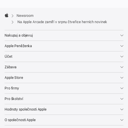
V nabídce
Apple
přibude
Footer

Newsroom
hra
Apple
Na Apple Arcade zamíří v srpnu čtveřice herních novinek
Pl
a
Nakupuj a objevuj
y
-
Apple Peněženka
D
o
Účet
h
W
Zábava
o
Apple Store
rl
d
Pro firmy
,
Pro školství
ve
které
Hodnoty společnosti Apple
mohou
O společnosti Apple
hráči