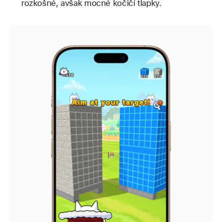
rozkošné, avšak mocné kočičí tlapky.