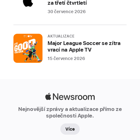
za třetí čtvrtletí
Apple
Arcade
30 července 2026
čítající
přes
200 titulů
AKTUALIZACE
rozroste
Major League Soccer se zítra
vrací na Apple TV
o další
čtyři
15 července 2026
exkluzivní
hry,
které
si
Apple
hráči
Newsroom
můžou
Nejnovější zprávy a aktualizace přímo ze
užít
společnosti Apple.
bez
nákupů
Více
v aplikacích.