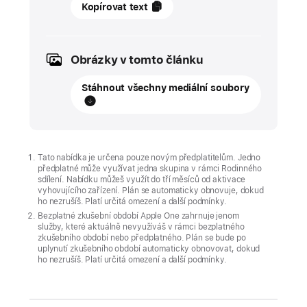
08
Kopírovat text
července
2025
Obrázky v tomto článku
AKTUALIZACE
Stáhnout všechny mediální soubory
Na
Apple Arcade
zamíří
7. srpna
novinka
Tato nabídka je určena pouze novým předplatitelům. Jedno
předplatné může využívat jedna skupina v rámci Rodinného
Play-
sdílení. Nabídku můžeš využít do tří měsíců od aktivace
vyhovujícího zařízení. Plán se automaticky obnovuje, dokud
Doh
ho nezrušíš. Platí určitá omezení a další podmínky.
World,
Bezplatné zkušební období Apple One zahrnuje jenom
v
služby, které aktuálně nevyužíváš v rámci bezplatného
zkušebního období nebo předplatného. Plán se bude po
níž
uplynutí zkušebního období automaticky obnovovat, dokud
se
ho nezrušíš. Platí určitá omezení a další podmínky.
představivosti
meze