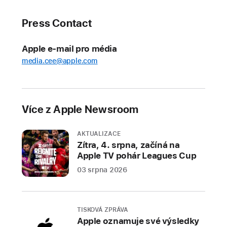
nekladou
Press Contact
Přibudou
také
Apple e-mail pro média
hry
Worms
media.cee@apple.com
Across
Worlds,
Let’s
Více z Apple Newsroom
Go
Mightycat!
AKTUALIZACE
a Everybody
Zítra, 4. srpna, začíná na
Shogi
Apple TV pohár Leagues Cup
Už
03 srpna 2026
7. srpna
se
bohatý
TISKOVÁ ZPRÁVA
katalog
Apple oznamuje své výsledky