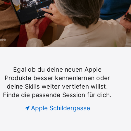
Programmieren. Designen. Oder Fotos machen.
Finde die passende Session, lass dich
inspirieren und setz mit deinen
Lieblingsprodukten neue Ideen um.
day
uche
iPhone
iPad
Gestalte
ine
Superheld:innen
ple
ession
auf
ür
dem
Egal ob du deine neuen Apple
Today
eine
iPad,
Produkte besser kennenlernen oder
ruppe.
die
deine Skills weiter vertiefen willst.
at
anderen
helfen
Finde die passende Session für dich.
Apple
Apple Schildergasse