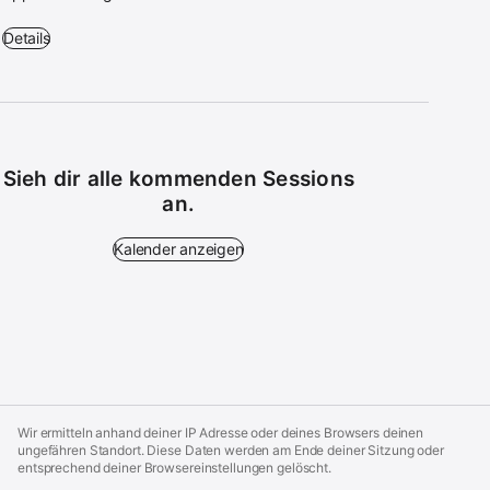
Grundlagen: Mac - 10:30 – 11:30 Uhr - Apple Schildergasse
Details
Sieh dir alle kommenden Sessions
an.
Kalender anzeigen - Sieh dir alle kommenden Sessions
Kalender anzeigen
Apple
Footer
Wir ermitteln anhand deiner IP Adresse oder deines Browsers deinen
ungefähren Standort. Diese Daten werden am Ende deiner Sitzung oder
entsprechend deiner Browsereinstellungen gelöscht.