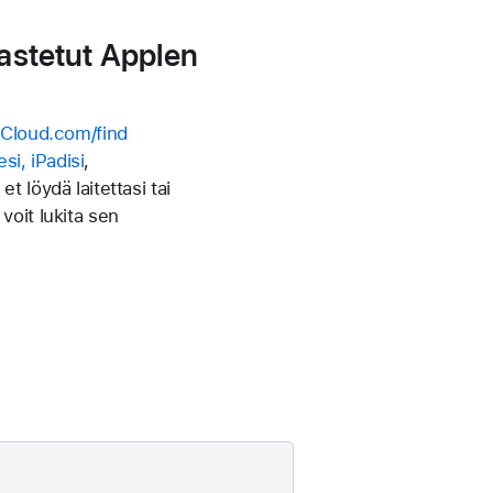
astetut Applen
iCloud.com/find
si, iPadisi
,
 et löydä laitettasi tai
voit lukita sen