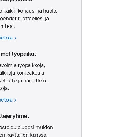
o kaikki korjaus- ja huolto­
o­ehdot tuotteellesi ja
nillesi.
ietoja
imet työpaikat
 avoimia työpaikkoja,
aikkoja korkea­koulu­
elijoille ja harjoittelu­
koja.
ietoja
ttäjäryhmät
ostoidu alueesi muiden
en käyttäjien kanssa.