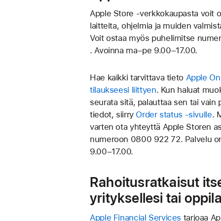
Apple Store -verkkokaupasta voit 
laitteita, ohjelmia ja muiden valmist
Voit ostaa myös puhelimitse nume
. Avoinna ma–pe 9.00–17.00.
Hae kaikki tarvittava tieto
Apple Onl
tilaukseesi liittyen
. Kun haluat muok
seurata sitä, palauttaa sen tai vain p
tiedot, siirry
Order status -sivulle
. 
varten ota yhteyttä Apple Storen as
numeroon
0800 922 72
. Palvelu 
9.00–17.00.
Rahoitusratkaisut itse
yrityksellesi tai oppil
Apple Financial Services
tarjoaa Ap