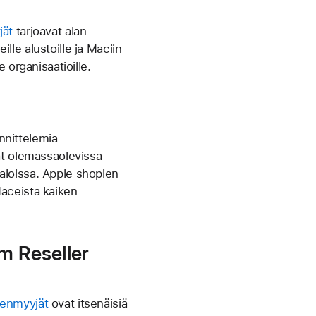
jät
tarjoavat alan
lle alustoille ja Maciin
e organisaatioille.
nnittelemia
vat olemassaolevissa
taloissa. Apple shopien
Maceista kaiken
m Reseller
eenmyyjät
ovat itsenäisiä