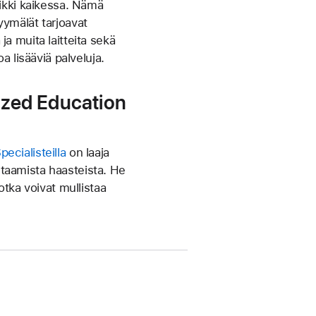
aikki kaikessa. Nämä
yymälät tarjoavat
ja muita laitteita sekä
oa lisääviä palveluja.
ized Education
ecialisteilla
on laaja
taamista haasteista. He
jotka voivat mullistaa