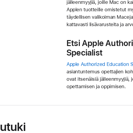
jälleenmyyjiä, joille Mac on k
Applen tuotteille omistetut m
täydellisen valikoiman Maceja 
kattavasti lisävarusteita ja arv
Etsi Apple Author
Specialist
Apple Authorized Education Sp
asiantuntemus opettajien koh
ovat itsenäisiä jälleenmyyjiä, 
opettamisen ja oppimisen.
lutuki