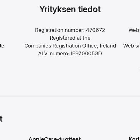
Yrityksen tiedot
Registration number: 470672
Web 
Registered at the
ate
Companies Registration Office, Ireland
Web si
ALV-numero: IE9700053D
t
AppleCare-tuotteet
Korj