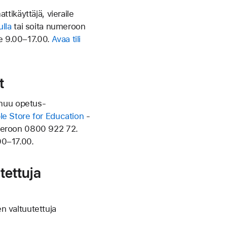
ttikäyttäjä, vieraile
ulla
tai soita numeroon
e 9.00–17.00.
Avaa tili
t
i muu opetus­
le Store for Education
-
meroon
0800 922 72
.
00–17.00.
tettuja
n valtuutettuja