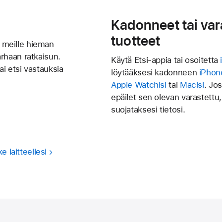
Kadonneet tai var
tuotteet
a meille hieman
parhaan ratkaisun.
Käytä Etsi-appia tai osoitetta
ai etsi vastauksia
löytääksesi kadonneen
iPhone
Apple Watchisi
tai
Macisi
. Jos
epäilet sen olevan varastettu, 
suojataksesi tietosi.
e laitteellesi