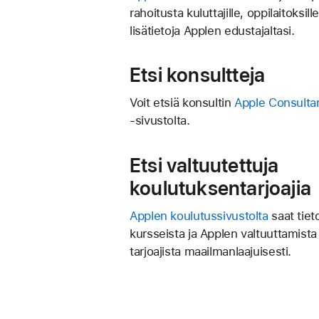
rahoitusta kuluttajille, oppilaitoksille
lisätietoja Applen edustajaltasi.
Etsi konsultteja
Voit etsiä konsultin
Apple Consulta
‑sivustolta.
Etsi valtuutettuja
koulutuksentarjoajia
Applen koulutussivustolta
saat tieto
kursseista ja Applen valtuuttamist
tarjoajista maailmanlaajuisesti.