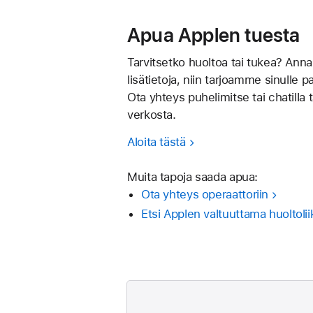
Apua Applen tuesta
Tarvitsetko huoltoa tai tukea? Ann
lisä­tietoja, niin tarjoamme sinulle 
Ota yhteys puhelimitse tai chatilla t
verkosta.
Aloita tästä
Muita tapoja saada apua:
Ota yhteys operaattoriin
Etsi Applen valtuuttama huolto­liik