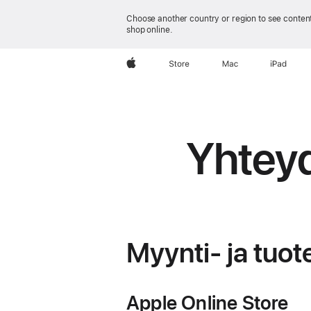
Choose another country or region to see content
shop online.
Apple
Store
Mac
iPad
Yhtey
Myynti- ja
tuot
Apple Online Store