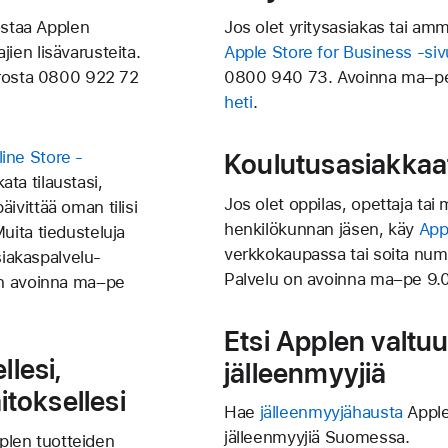
ostaa Applen
Jos olet yritysasiakas tai amma
ajien lisävarusteita.
Apple Store for Business -siv
rosta
0800 922 72
0800 940 73
. Avoinna ma–p
heti
.
ine Store -
Koulutusasiakkaa
ata tilaustasi,
Jos olet oppilas, opettaja ta
äivittää oman tilisi
henkilökunnan jäsen, käy
App
Muita tiedusteluja
verkkokaupassa tai soita nu
iakas­palvelu­
Palvelu on avoinna ma–pe 9.
on avoinna ma–pe
Etsi Applen valtuu
llesi,
jälleenmyyjiä
aitoksellesi
Hae
jälleenmyyjähausta
Apple
jälleenmyyjiä Suomessa.
plen tuotteiden