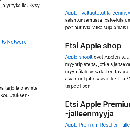
 ja yrityksille. Kysy
Applen valtuutetut jälleenmyy
asiantuntemusta, palveluja usei
pohjautuvia ratkaisuja erilaisill
nts Network
Etsi Apple shop
Apple shopit
ovat Applen suu
myyntipisteitä, jotka sijaitse
myymälätiloissa kuten tavara­
asiantuntijat osaavat kertoa 
tarpeellisen.
a tarjolla olevista
a koulutuksen­
Etsi Apple Premiu
‑jälleenmyyjä
Apple Premium Reseller ‑jäll