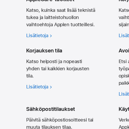
Katso, kuinka saat lisää teknistä
Kats
tukea ja laitteistohuollon
vaiht
vaihtoehtoja Applen tuotteillesi.
sijain
Lisätietoja
Lisät
Korjauksen tila
Avo
Katso helposti ja nopeasti
Etsi
yhden tai kaikkien korjausten
työp
tila.
opisk
paik
Lisätietoja
Lisät
Sähköpostitilaukset
Käy
Päivitä sähkö­posti­osoitteesi tai
Verk
muuta tilauksen tilaa.
Appl