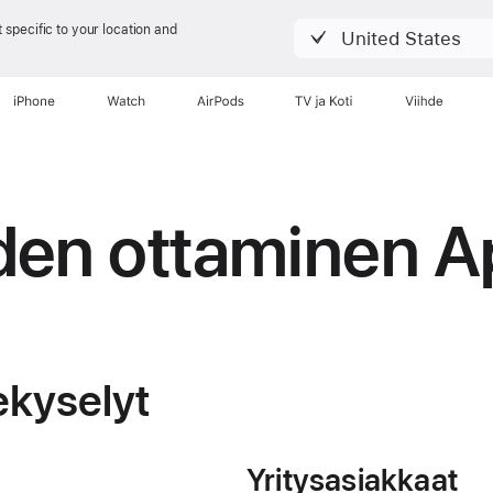
 specific to your location and
United States
iPhone
Watch
AirPods
TV ja Koti
Viihde
den ottaminen A
ekyselyt
Yritysasiakkaat