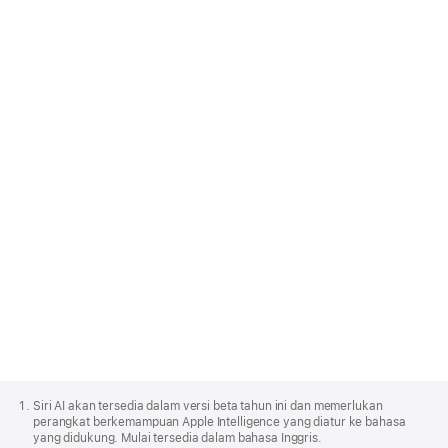
akan menyukai
macOS 27.
Selengkapnya tentang pengembangan
untuk macOS
Apple
Footer
Siri AI akan tersedia dalam versi beta tahun ini dan memerlukan
perangkat berkemampuan Apple Intelligence yang diatur ke bahasa
yang didukung. Mulai tersedia dalam bahasa Inggris.