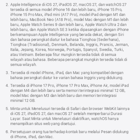
Apple Intelligence di iOS 27, iPadOS 27, macOS 27, dan watchOS 27
tersedia di semua model iPhone 16 dan lebih baru, iPhone 15 Pro,
iPhone 15 Pro Max, iPad mini (A17 Pro), model iPad dengan M1 dan
lebih baru, MacBook Neo (A18 Pro), model Mac dengan M1 dan lebih
baru, Apple Watch Series 9 dan lebih baru, Apple Watch Ultra 2 dan
lebih baru, dan Apple Watch SE 3 ketika dipasangkan dengan iPhone
berkemampuan Apple Intelligence yang berada dekat, dengan Siri
dan bahasa perangkat diatur ke bahasa Tionghoa (Sederhana),
Tionghoa (Tradisional), Denmark, Belanda, Inggris, Prancis, Jerman,
Italia, Jepang, Korea, Norwegia, Portugis, Spanyol, Swedia, Turki,
atau Vietnam. Beberapa fitur mungkin tersedia tidak di semua
wilayah atau bahasa. Beberapa perangkat mungkin tersedia tidak di
semua wilayah.
Tersedia di model iPhone, iPad, dan Mac yang kompatibel dengan
bahasa perangkat diatur ke varian bahasa Inggris yang didukung.
Tersedia di iPhone 17 Pro, iPhone 17 Pro Max, iPhone Air, model iPad
dengan M4 dan lebih baru serta memori terintegrasi minimal 12 GB,
model Mac dengan M3 dan lebih baru dan memori terintegrasi
minimal 12 GB.
Minta untuk Menelusuri tersedia di Safari dan browser WebKit lainnya
di iOS 27, iPadOS 27, dan macOS 27 setelah memperbarui Durasi
Layar. Saat Minta untuk Menelusuri diaktifkan, watchOS hanya
menampilkan situs web yang disetujui.
Persetujuan orang tua terhadap kontak baru melalui Pesan didukung
di iPhone, iPad, dan Mac.