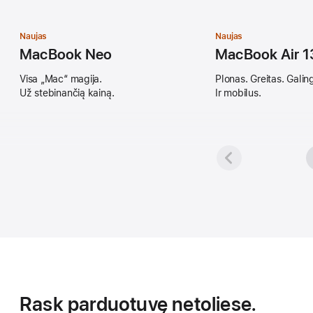
[Galimos
spalvos]
Naujas
Naujas
MacBook Neo
MacBook Air 13
Visa „Mac“ magija.
Plonas. Greitas. Galin
Už stebinančią kainą.
Ir mobilus.
Rask parduotuvę netoliese.