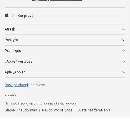

Kur įsigyti
Apple
Atrask
Paskyra
Pramogos
„Apple“ vertybės
Apie „Apple“
Rask pardavėją
netoliese.
Lietuva
© „Apple Inc.“, 2026 . Visos teisės saugomos.
Slapukų naudojimas
Naudojimo sąlygos
Svetainės žemėlapis