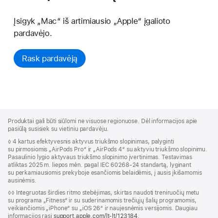
Įsigyk „Mac“ iš artimiausio „Apple“ įgalioto
pardavėjo.
Rask pardavėją
Apple
Footer
Produktai gali būti siūlomi ne visuose regionuose. Dėl informacijos apie
pasiūlą susisiek su vietiniu pardavėju.
◊ 4 kartus efektyvesnis aktyvus triukšmo slopinimas, palyginti
su pirmosiomis „AirPods Pro“ ir „AirPods 4“ su aktyviu triukšmo slopinimu.
Pasaulinio lygio aktyvaus triukšmo slopinimo įvertinimas. Testavimas
atliktas 2025 m. liepos mėn. pagal IEC 60268-24 standartą, lyginant
su perkamiausiomis prekyboje esančiomis belaidėmis, į ausis įkišamomis
ausinėmis.
◊◊ Integruotas širdies ritmo stebėjimas, skirtas naudoti treniruočių metu
su programa „Fitness“ ir su suderinamomis trečiųjų šalių programomis,
veikiančiomis „iPhone“ su „iOS 26“ ir naujesnėmis versijomis. Daugiau
informacijos rasi
support.apple.com/lt-lt/123184
.