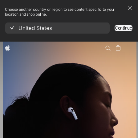
Choose another country or region to see content specific to your
location and shop online.
United States
Continue
Navigation
Apple
AirPods 4
locale
Acheter
- AirPods 4
Menu