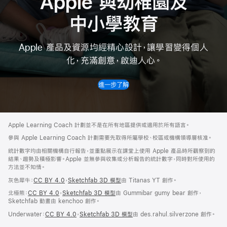
Apple 與幼稚園及
中小學教育
Apple 產品及資源均經精心設計，讓學習變得個人
化，充滿創意，啟迪人心。
進一步了解
Apple
Footer
Apple Learning Coach 計劃並不是在所有地區提供或適用於所有語言。
參與 Apple Learning Coach 計劃需要先取得所屬學校、校區或機構領導層核准。
統計數字均由相關機構自行報告，並重點展示在課堂上使用 Apple 產品時所觀察到的
結果、趨勢及積極影響。Apple 並無參與收集或分析報告的統計數字，同時對所使用的
方法並不知情。
灰色犀牛：
CC BY 4.0
，
Sketchfab 3D 模型
由 Titanas YT 創作。
北極熊：
CC BY 4.0
，
Sketchfab 3D 模型
由 Gummibar gumy bear 創作，
Sketchfab 動畫由 kenchoo 創作。
Underwater：
CC BY 4.0
，
Sketchfab 3D 模型
由 des.rahul.silverzone 創作。