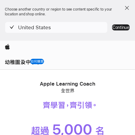
Choose another country or region to see content specific to your
location and shop online.
United States
Continue
Apple
Local
Nav
幼稚園及中小學
如何購買
Open
觀看影片
Menu
Apple Learning Coach
全世界
齊學習，
齊引領
。
5,000
超過
名