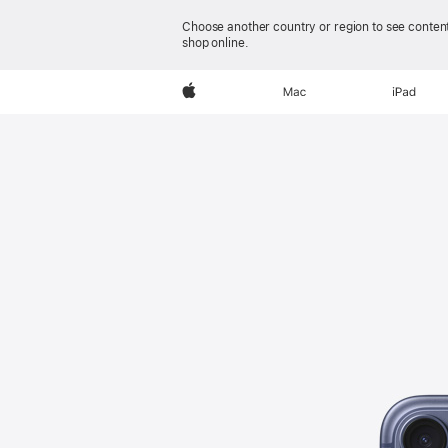
Apple
Choose another country or region to see content
shop online.
(澳
Apple
Mac
iPad
門)