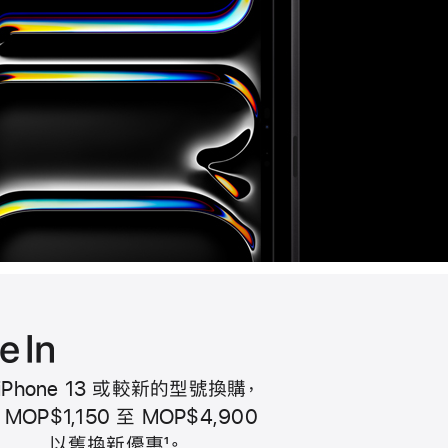
iPhone 13 或較新的型號換購
，
Apple
MOP$1,150 至 MOP$4,900
Trade
以舊換新優惠
1
。