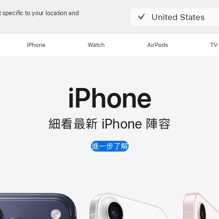
 specific to your location and
United States
iPhone
Watch
AirPods
TV
iPhone
細看最新 iPhone 陣容
進一步了解