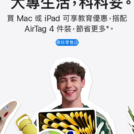
大專生活，科科妥
。
買 Mac 或 iPad 可享教育優惠，搭配
AirTag 4 件裝，
節省
更多
*
。
尋找零售店