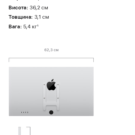
Висота:
36,2 см
Товщина:
3,1 см
Вага:
5,4 кг
1
62,3 см
Глибина
Висота:
Ширина:
підставки: