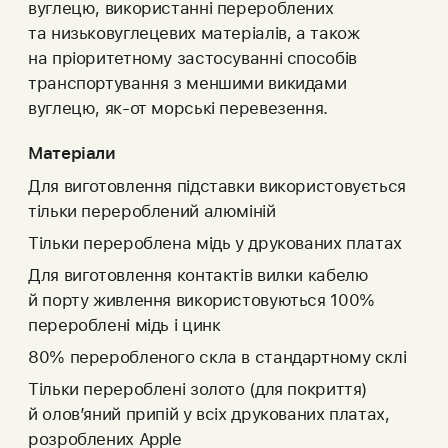
вуглецю, використанні перероблених
та низько­­вуглецевих матеріалів, а також
на пріоритетному застосуванні способів
транс­пор­­ту­вання з меншими викидами
вуглецю, як‑от морські перевезення.
Матеріали
Для виготовлення підставки використовується
тільки перероблений алюміній
Тільки перероблена мідь у друкованих платах
Для виготовлення контактів вилки кабелю
й порту живлення використовуються 100%
перероблені мідь і цинк
80% переробленого скла в стандартному склі
Тільки перероблені золото (для покриття)
й олов’яний припій у всіх друкованих платах,
розроблених Apple