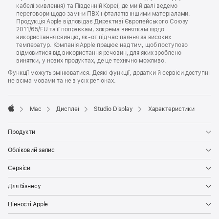
кабелі живлення) та Південній Кореї, де ми й далі ведемо
переговори щодо заміни ПВХ і фталатів іншими матеріалами.
Продукція Apple відповідає Директиві Європейського Союзу
2011/65/EU та її поправкам, зокрема виняткам щодо
використання свинцю, як‑от під час паяння за високих
температур. Компанія Apple працює над тим, щоб поступово
відмовитися від використання речовин, для яких зроблено
винятки, у нових продуктах, де це технічно можливо.
Функції можуть змінюватися. Деякі функції, додатки й сервіси доступні
не всіма мовами та не в усіх регіонах.

Mac
Дисплеї
Studio Display
Характеристики
Apple
Продукти
Обліковий запис
Сервіси
Для бізнесу
Цінності Apple