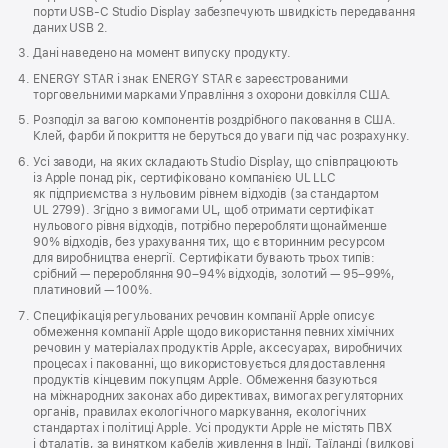
порти USB-C Studio Display забезпечують швидкість передавання
даних USB 2.
Дані наведено на момент випуску продукту.
ENERGY STAR і знак ENERGY STAR є зареєстрованими
торговельними марками Управління з охорони довкілля США.
Розподіл за вагою компонентів роздрібного паковання в США.
Клей, фарби й покриття не беруться до уваги під час розрахунку.
Усі заводи, на яких складають Studio Display, що співпрацюють
із Apple понад рік, сертифіковано компанією UL LLC
як підприємства з нульовим рівнем відходів (за стандартом
UL 2799). Згідно з вимогами UL, щоб отримати сертифікат
нульового рівня відходів, потрібно переробляти щонайменше
90% відходів, без урахування тих, що є вторинним ресурсом
для виробництва енергії. Сертифікати бувають трьох типів:
срібний — переробляння 90–94% відходів, золотий — 95–99%,
платиновий — 100%.
Специфікація регульованих речовин компанії Apple описує
обмеження компанії Apple щодо використання певних хімічних
речовин у матеріалах продуктів Apple, аксесуарах, виробничих
процесах і пакованні, що використовується для доставлення
продуктів кінцевим покупцям Apple. Обмеження базуються
на міжнародних законах або директивах, вимогах регуляторних
органів, правилах екологічного маркування, екологічних
стандартах і політиці Apple. Усі продукти Apple не містять ПВХ
і фталатів, за винятком кабелів живлення в Індії, Таїланді (вилкові