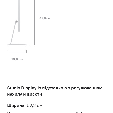
47,8 см
Глибина
Висота:
Ширина:
16,8 см
підставки:
Studio Display із підставкою з регулюванням
нахилу й висоти
Ширина
: 62,3 см