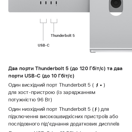
Thunderbolt 5
USB‑C
Два порти Thunderbolt 5 (до 120 Гбіт/с) та два
порти USB‑C (до 10 Гбіт/с)
Один висхідний порт Thunderbolt 5
(
)
для хост-пристрою (із заряджанням
потужністю 96 Вт)
Один низхідний порт Thunderbolt 5
(
)
для
підключення високошвидкісних пристроїв або
послідовного підʼєднання додаткових дисплеїв