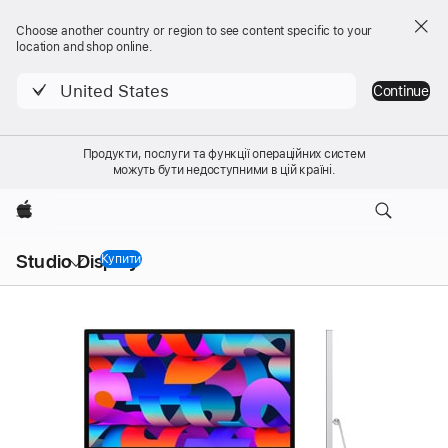
Choose another country or region to see content specific to your
location and shop online.
United States
Continue
Продукти, послуги та функції операційних систем
можуть бути недоступними в цій країні.
Apple
Локальна
Studio Display
навігація —
Купити
Studio Display
відкрити
меню
Studio Display
Studio
Зображення продукту
-
Display
Технічні
характеристики