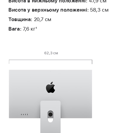
Висота в нижньому положенні:
47,9 см
Висота у верхньому положенні
: 58,3 см
Товщина:
20,7 см
Вага:
7,6 кг
1
62,3 см
Глибина
Висота
Ширина:
Висота
Глибина
підставки:
в нижньому
у верхньому
підставки:
положенні:
положенні: