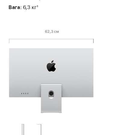
Вага
: 6,3 кг
1
62,3 см