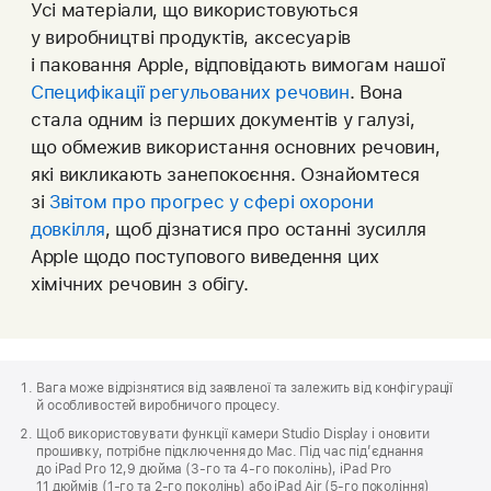
Усі матеріали, що використовуються
у виробництві продуктів, аксесуарів
і паковання Apple, відповідають вимогам нашої
Специфікації регульованих речовин
PDF
. Вона
стала одним із перших документів у галузі,
(відкриється
що обмежив використання основних речовин,
в новій
які викликають занепокоєння. Ознайомтеся
вкладці)
зі
Звітом про прогрес у сфері охорони
довкілля
PDF
, щоб дізнатися про останні зусилля
Apple щодо поступового виведення цих
(відкриється
хімічних речовин з обігу.
в новій
вкладці)
Нижній
колонтитул
Вага може відрізнятися від заявленої та залежить від конфігурації
Apple
й особливостей виробничого процесу.
Щоб використовувати функції камери Studio Display і оновити
прошивку, потрібне підключення до Mac. Під час підʼєднання
до iPad Pro 12,9 дюйма (3‑го та 4‑го поколінь), iPad Pro
11 дюймів (1‑го та 2‑го поколінь) або iPad Air (5‑го покоління)