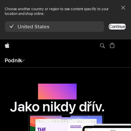
Apple
Choose another country or region to see content specific to your
pro
location and shop online.
podniky –
United States
Continue
hardware,
Apple
software a služby
Místní
Podnik
navigace
Práce.
Jako nikdy dřív.