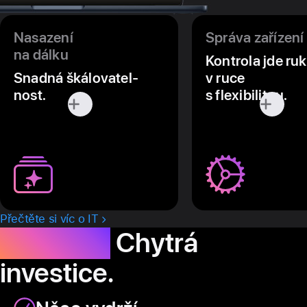
Nasazení
Správa zařízení
na dálku
Kontrola jde ru
Snadná škálovatel­
v ruce
nost.
s flexibilitou.
Přečtěte si víc o IT
Hodnota.
Chytrá
investice.