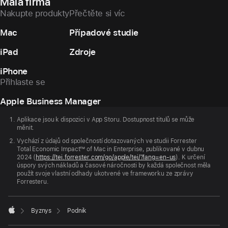
Malá firma
Nakupte produkty
Přečtěte si víc
Mac
Případové studie
iPad
Zdroje
iPhone
Přihlaste se
Apple Business Manager
Zápatí
Apple
Aplikace jsou k dispozici v App Storu. Dostupnost titulů se může
měnit.
Vychází z údajů od společností dotazovaných ve studii Forrester
Total Economic Impact™ of Mac in Enterprise, publikované v dubnu
2024 (
https://tei.forrester.com/go/apple/tei/?lang=en-us
). K určení
úspory svých nákladů a časové náročnosti by každá společnost měla
použít svoje vlastní odhady ukotvené ve frameworku ze zprávy
Forresteru.

Byznys
Podnik
Apple