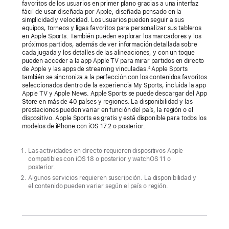
favoritos de los usuarios en primer plano gracias a una interfaz
fácil de usar diseñada por Apple, diseñada pensado en la
El
simplicidad y velocidad. Los usuarios pueden seguir a sus
golf
equipos, torneos y ligas favoritos para personalizar sus tableros
en Apple Sports. También pueden explorar los marcadores y los
llega
próximos partidos, además de ver información detallada sobre
al
cada jugada y los detalles de las alineaciones, y con un toque
pueden acceder a la app Apple TV para mirar partidos en directo
catálogo
de Apple y las apps de streaming vinculadas.
Apple Sports
2
de
también se sincroniza a la perfección con los contenidos favoritos
seleccionados dentro de la experiencia My Sports, incluida la app
Apple
Apple TV y Apple News. Apple Sports se puede descargar del App
Sports
Store en más de 40 países y regiones. La disponibilidad y las
prestaciones pueden variar en función del país, la región o el
dispositivo. Apple Sports es gratis y está disponible para todos los
A
modelos de iPhone con iOS 17.2 o posterior.
p
p
Las actividades en directo requieren dispositivos Apple
l
compatibles con iOS 18 o posterior y watchOS 11 o
e
posterior.
S
Algunos servicios requieren suscripción. La disponibilidad y
el contenido pueden variar según el país o región.
p
o
r
t
s