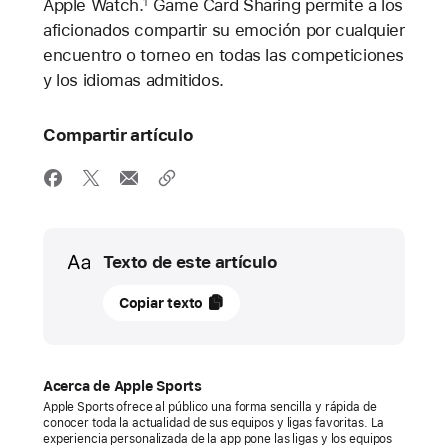
Apple Watch.
Game Card Sharing permite a los
1
aficionados compartir su emoción por cualquier
encuentro o torneo en todas las competiciones
y los idiomas admitidos.
Compartir artículo
Media
Texto de este artículo
4
Copiar texto
de
febrero
de
Acerca de Apple Sports
2026
Apple Sports ofrece al público una forma sencilla y rápida de
conocer toda la actualidad de sus equipos y ligas favoritas. La
NOVEDAD
experiencia personalizada de la app pone las ligas y los equipos