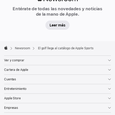
de
Newsroom
deportes.
Entérate de todas las novedades y noticias
de la mano de Apple.
Los
fans
Leer más
del
golf
pueden
Apple
Footer

Newsroom
El golf llega al catálogo de Apple Sports
seguir
Apple
los
Ver y comprar
torneos
con
Cartera de Apple
acceso
Cuentas
a
marcadores
Entretenimiento
en
Apple Store
tiempo
real
Empresas
para