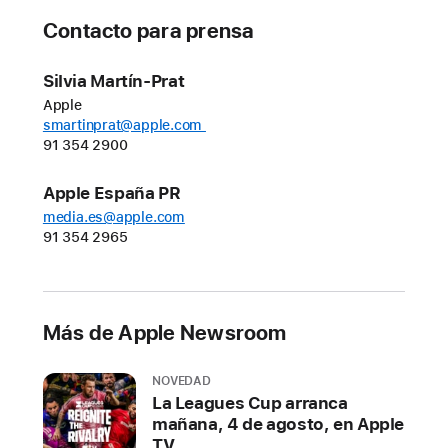
,
Contacto para prensa
la
app
Silvia Martín-Prat
gratuita
Apple
smartinprat@apple.com
para
91 354 2900
el
iPhone
Apple España PR
que
media.es@apple.com
proporciona
91 354 2965
acceso
a
marcadores,
estadísticas
Más de Apple Newsroom
y
otros
NOVEDAD
datos
La Leagues Cup arranca
mañana, 4 de agosto, en Apple
en
TV