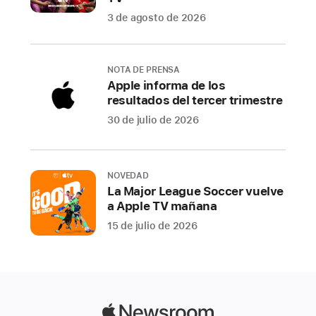
tiempo
3 de agosto de 2026
real
de
una
NOTA DE PRENSA
forma
Apple informa de los
rápida
resultados del tercer trimestre
y
30 de julio de 2026
sencilla,
ha
añadido
NOVEDAD
el
La Major League Soccer vuelve
golf
a Apple TV mañana
a
15 de julio de 2026
su
cada
vez
mayor
selección
Apple