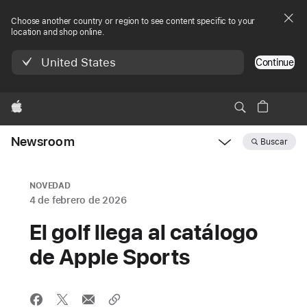
Choose another country or region to see content specific to your
location and shop online.
United States
Continue
Apple
Newsroom
Buscar
Open
Newsroom
navigation
NOVEDAD
4 de febrero de 2026
El golf llega al catálogo
de Apple Sports