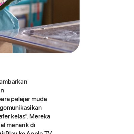
ggambarkan
an
ara pelajar muda
ngomunikasikan
afer kelas”. Mereka
l menarik di
AirPlay ke Apple TV