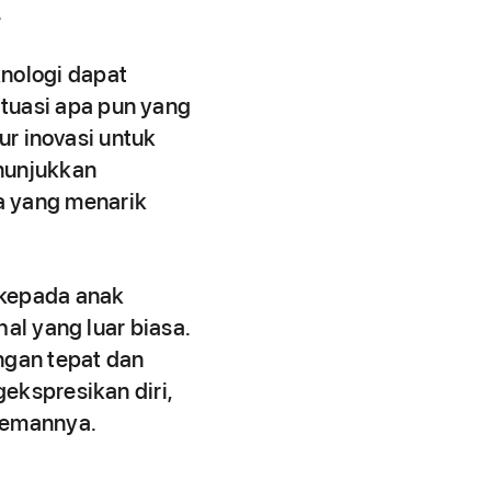
.
nologi dapat
tuasi apa pun yang
ur inovasi untuk
enunjukkan
a yang menarik
 kepada anak
al yang luar biasa.
ngan tepat dan
ekspresikan diri,
temannya.