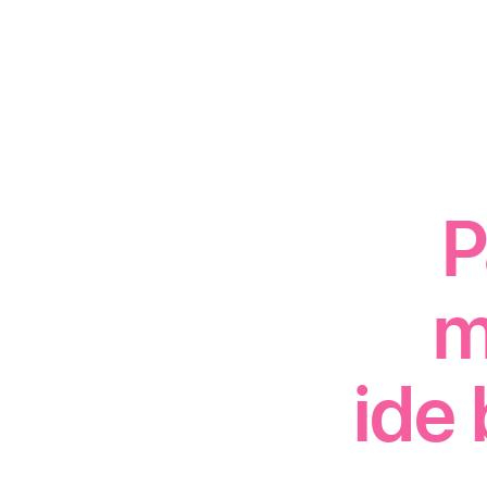
P
m
ide