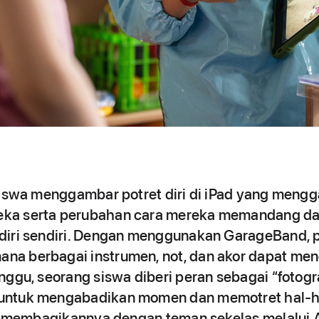
 siswa menggambar potret diri di iPad yang men
ka serta perubahan cara mereka memandang d
diri sendiri. Dengan menggunakan GarageBand, p
a berbagai instrumen, not, dan akor dapat me
nggu, seorang siswa diberi peran sebagai “fotogr
untuk mengabadikan momen dan memotret hal-ha
lu membagikannya dengan teman sekelas melalui 