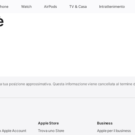
Phone
Watch
AirPods
TV & Casa
Intrattenimento
è
re la tua posizione approssimativa. Questa informazione viene cancellata al termine d
Apple Store
Business
tuo Apple Account
Trova uno Store
Apple per il business