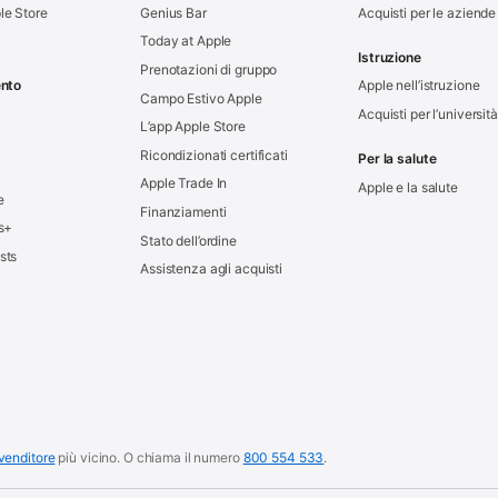
le Store
Genius Bar
Acquisti per le aziende
Today at Apple
Istruzione
Prenotazioni di gruppo
ento
Apple nell’istruzione
Campo Estivo Apple
Acquisti per l’università
L’app Apple Store
Ricondizionati certificati
Per la salute
Apple Trade In
Apple e la salute
e
Finanziamenti
s+
Stato dell’ordine
sts
Assistenza agli acquisti
rivenditore
più vicino.
O chiama il numero
800 554 533
.