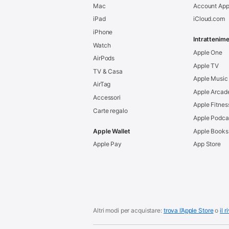
Mac
Account App
iPad
iCloud.com
iPhone
Intrattenim
Watch
Apple One
AirPods
Apple TV
TV & Casa
Apple Music
AirTag
Apple Arcad
Accessori
Apple Fitnes
Carte regalo
Apple Podca
Apple Wallet
Apple Books
Apple Pay
App Store
Altri modi per acquistare:
trova l’Apple Store
o
il 