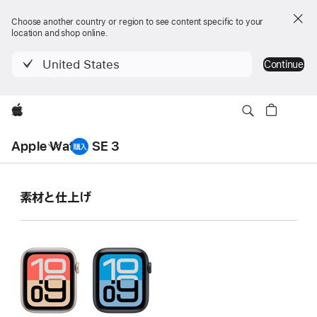
Choose another country or region to see content specific to your
location and shop online.
United States
Continue
Apple
ロー
カ
Apple Watch SE 3
Apple Watch SE 3を
購入
ル
ナ
Apple Watch
ビ
ゲー
ショ
SE 3
素 材 と 仕 上 げ
ン
の
の
メ
ニュー
仕
様