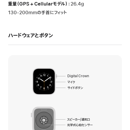
重量（GPS + Cellularモデル）：
26.4g
130-200mmの手首にフィット
ハ ー ド ウ ェ ア と
ボ タ ン
Digital Crown
マイク
サイドボタン
スピーカー/通気口
光学式心拍センサー