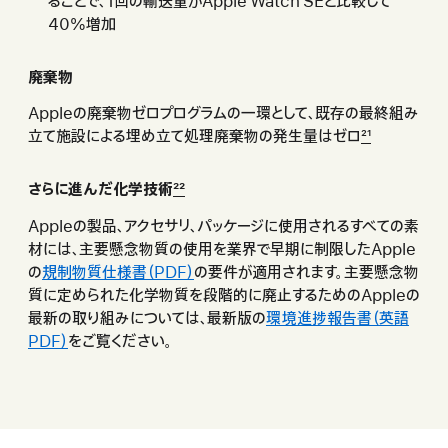
ることで、1回の輸送量がApple Watch SEと比較して
40%増 加
廃棄物
Appleの廃棄物ゼロプログラムの一環として、既存の最終組み
立て施設による埋め立て処理廃棄物の発生量はゼ ロ
21
さらに進んだ化学技術
22
Appleの製品、アクセサリ、パッケージに使用されるすべての素
材には、主要懸念物質の使用を業界で早期に制限したApple
の
規制物質仕様書（PDF）
の要件が適用されます。主要懸念物
質に定められた化学物質を段階的に廃止するためのAppleの
最新の取り組みについては、最新版の
環境進捗報告書（英語
PDF）
をご覧くださ い 。