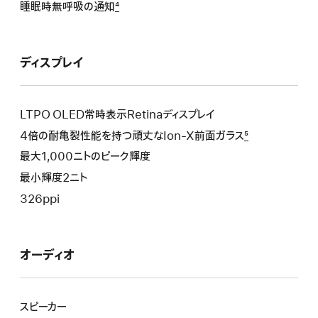
睡眠時無呼吸の通知
4
ディスプレイ
LTPO OLED常時表示Retina デ ィ ス プ レ イ
4倍の耐亀裂性能を持つ頑丈なIon-X前面ガラス
5
最大1,000ニトのピーク輝度
最小輝度2ニト
326ppi
オーディオ
スピーカー