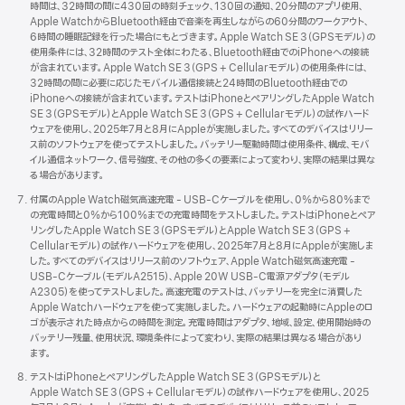
時間は、32時間の間に430回の時刻チェック、130回の通知、20分間のアプリ使用、
Apple WatchからBluetooth経由で音楽を再生しながらの60分間のワークアウト、
6時間の睡眠記録を行った場合にもとづきます。Apple Watch SE 3（GPSモデル）の
使用条件には、32時間のテスト全体にわたる、Bluetooth経由でのiPhoneへの接続
が含まれています。Apple Watch SE 3（GPS + Cellularモデル）の使用条件には、
32時間の間に必要に応じたモバイル通信接続と24時間のBluetooth経由での
iPhoneへの接続が含まれています。テストはiPhoneとペアリングしたApple Watch
SE 3（GPSモデル）とApple Watch SE 3（GPS + Cellularモデル）の試作ハード
ウェアを使用し、2025年7月と8月にAppleが実施しました。すべてのデバイスはリリー
ス前のソフトウェアを使ってテストしました。バッテリー駆動時間は使用条件、構成、モバ
イル通信ネットワーク、信号強度、その他の多くの要素によって変わり、実際の結果は異な
る場合がありま す 。
付属のApple Watch磁気高速充電 - USB - Cケーブルを使用し、0%から80%まで
の充電時間と0%から100%までの充電時間をテストしました。テストはiPhoneとペア
リングしたApple Watch SE 3（GPSモデル）とApple Watch SE 3（GPS +
Cellularモデル）の試作ハードウェアを使用し、2025年7月と8月にAppleが実施しま
した。すべてのデバイスはリリース前のソフトウェア、Apple Watch磁気高速充電 -
USB - Cケーブル（モデルA2515）、Apple 20W USB - C電源アダプタ（モデル
A2305）を使ってテストしました。高速充電のテストは、バッテリーを完全に消費した
Apple Watchハードウェアを使って実施しました。ハードウェアの起動時にAppleのロ
ゴが表示された時点からの時間を測定。充電時間はアダプタ、地域、設定、使用開始時の
バッテリー残量、使用状況、環境条件によって変わり、実際の結果は異なる場合があり
ま す 。
テストはiPhoneとペアリングしたApple Watch SE 3（GPSモデル）と
Apple Watch SE 3（GPS + Cellularモデル）の試作ハードウェアを使用し、2025