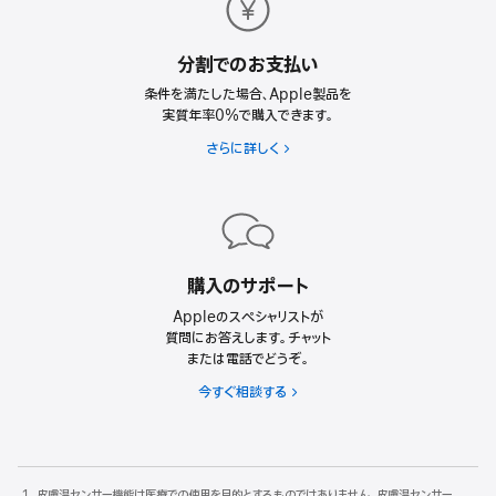
に
つ
い
分割でのお支払い
て
条件を満たした場合、Apple製品を
実質年率0%で購入できます。
さらに詳しく
購入のサポート
Appleのスペシャリストが
質問にお答えします。チャット
または電話でどうぞ。
今すぐ相談する
皮膚温センサー機能は医療での使用を目的とするものではありません。皮膚温センサー