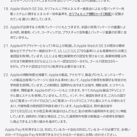
ネルギープロジェクトによるものを含むクリーンな電力から調達していま す 。
Apple Watch SE 3は、カリフォルニア州エネルギー委員会による小型バッテリー充
電システムに関するエネルギー効率基準を、
カリフォルニア規則コード（英語）
に記載さ
れている通りに満たしていま す 。
Appleが出荷する小売用パッケージにもとづきます。米国小売用パッケージの重量によ
る内訳。接着剤、インク、コーティングは、プラスチック含有量とパッケージ重量の計算に含
めていませ ん 。
Appleのサプライヤーとなって1年以上が経過したApple Watch SE 3の既存の最終
組み立てサプライヤー施設はすべて、UL LLC（UL2799基準）による廃棄物ゼロの第三
者認証を取得しています。ULによる埋立廃棄物ゼロ認定を受けるには、廃棄物発電以外
の方法で廃棄物を90%以上（シルバー認定は90〜94%、ゴールド認定は95〜
99%、プラチナ認定は100%）転用する必要がありま す 。
Appleの規制物質仕様書で、Appleの製品、アクセサリ、製造プロセス、エンドユーザー
への製品出荷用パッケージに含まれる素材において、Appleが使用を制限する特定の化
学物質を説明しています。この制限は、国際的な法令または指令、規制当局、エコラベル
の要件、環境基準、Appleのポリシーにもとづきます。すべてのApple製品でPVCとフ
タル酸エステルを使用していません。ただし、インド、タイ、韓国を除きます。これらの国で
はAC電源コード（タイでは2ピンAC電源コード）にPVCとフタル酸エステルが使われて
おり、代替物質の政府認可申請を続けています。Apple製品は、欧州連合指令
2011/65/EUとその改正条項（高温のはんだなど、鉛の使用の適用除外を含む）に準拠
しています。技術的に可能な場合は、こうした適用除外物質の新製品への使用を段階的
に廃止できるよう取り組みを進めていま す 。
Apple Payを利用するには、対応しているカード会社の対応しているカードが必要です。お使い
のカードでApple Payを利用できるかどうかはカード会社にお問い合わせくださ い 。