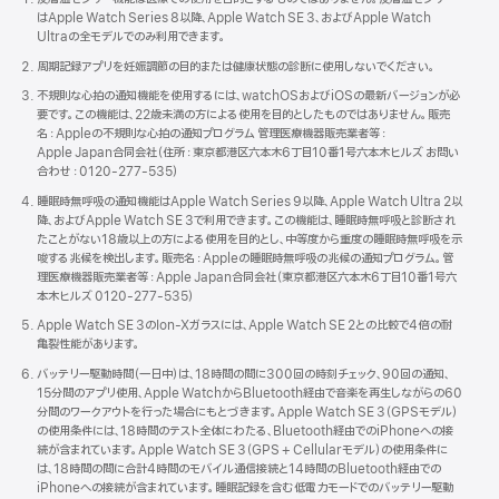
はApple Watch Series 8以降、Apple Watch SE 3、およびApple Watch
Ultraの全モデルでのみ利用できま す 。
周期記録アプリを妊娠調節の目的または健康状態の診断に使用しないでくださ い 。
不規則な心拍の通知機能を使用するには、watchOSおよびiOSの最新バージョンが必
要です。この機能は、22歳未満の方による使用を目的としたものではありません。販売
名：Appleの不規則な心拍の通知プログラム 管理医療機器販売業者等：
Apple Japan合同会社（住所：東京都港区六本木6丁目10番1号六本木ヒルズ お問い
合わせ：
0120-277-535）
睡眠時無呼吸の通知機能はApple Watch Series 9以降、Apple Watch Ultra 2以
降、およびApple Watch SE 3で利用できます。この機能は、睡眠時無呼吸と診断され
たことがない18歳以上の方による使用を目的とし、中等度から重度の睡眠時無呼吸を示
唆する兆候を検出します。販売名：Appleの睡眠時無呼吸の兆候の通知プログラム。管
理医療機器販売業者等：Apple Japan合同会社（東京都港区六本木6丁目10番1号六
本木ヒルズ 0120-277-5 3 5 ）
Apple Watch SE 3のIon-Xガラスには、Apple Watch SE 2との比較で4倍の耐
亀裂性能がありま す 。
バッテリー駆動時間（一日中）は、18時間の間に300回の時刻チェック、90回の通知、
15分間のアプリ使用、Apple WatchからBluetooth経由で音楽を再生しながらの60
分間のワークアウトを行った場合にもとづきます。Apple Watch SE 3（GPSモデル）
の使用条件には、18時間のテスト全体にわたる、Bluetooth経由でのiPhoneへの接
続が含まれています。Apple Watch SE 3（GPS + Cellularモデル）の使用条件に
は、18時間の間に合計4時間のモバイル通信接続と14時間のBluetooth経由での
iPhoneへの接続が含まれています。睡眠記録を含む低電力モードでのバッテリー駆動