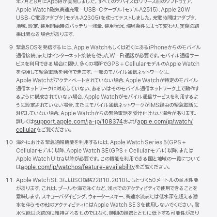
年7月と8月にAppleが実施しました。すべてのデバイスはリリース前のソフトウェア、
Apple Watch磁気高速充電 - USB - Cケーブル（モデルA2515）、Apple 20W
USB - C電源アダプタ（モデルA2305）を使ってテストしました。充電時間はアダプタ、
地域、設定、使用開始時のバッテリー残量、使用状況、環境条件によって変わり、実際の結
果は異なる場合がありま す 。
緊急SOSを発信するには、Apple Watchもしくは近くにあるiPhoneからのモバイル
通信接続、またはインターネット接続を使ったWi - Fi通話が必要です。モバイル通信サー
ビスを利用できる場合に限り、多くの場所でGPS + CellularモデルのApple Watch
を使用して緊急電話を発信できます。一部のモバイル通信ネットワークは、
Apple Watchがアクティベートされていない場合、Apple Watchが特定のモバイル
通信ネットワークに対応していない、あるいはそのモバイル通信ネットワーク上で動作す
るように構成されていない場合、Apple Watchがモバイル通信サービスを利用するよ
うに設定されていない場合、またはモバイル通信ネットワークがIMS経由の緊急電話に
対応していない場合、Apple Watchからの緊急電話を受け付けない場合があります。
詳しくは
support.apple.com/
ja - jp/
108374
および
apple.com/
jp/
watch/
cellular
をご覧くださ い 。
海外における緊急通報機能を利用するには、Apple Watch Series 5（GPS +
Cellularモデル）以降、Apple Watch SE（GPS + Cellularモデル）以降、または
Apple Watch Ultra以降が必要です。この機能を利用できる国と地域の一覧について
は
apple.com/
jp/
watchos/
feature - availability
をご覧くださ い 。
Apple Watch SE 3にはISO規格22810:2010にもとづく50メートルの耐水性能
があります。これは、プールや海で泳ぐなど、浅水でのアクティビティで使用できることを
意味します。スキューバダイビング、ウォータースキー、高速水流または低水深を超える潜
水を伴うその他のアクティビティにはApple Watch SE 3を使用しないでください。耐
水性能は永続的に維持されるものではなく、時間の経過とともに低下する可能性があり