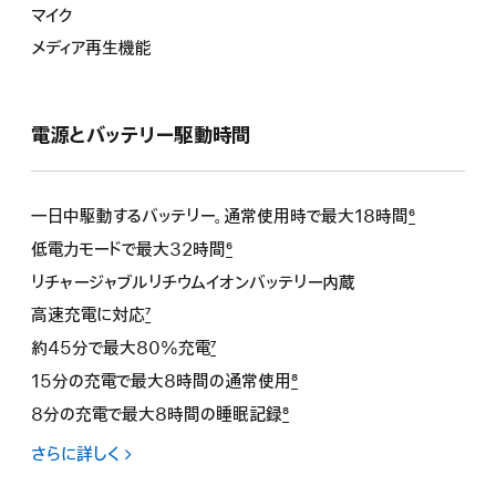
マイク
メディア再生機能
電 源 と バ ッ テ リ ー駆 動 時 間
一日中駆動するバッテリー。通常使用時で最大18 時 間
6
低電力モードで最大32時間
6
リチャージャブルリチウムイオンバッテリー内蔵
高速充電に対応
7
約45分で最大80%充電
7
15分の充電で最大8時間の通常使用
8
8分の充電で最大8時間の睡眠記録
8
さらに詳しく