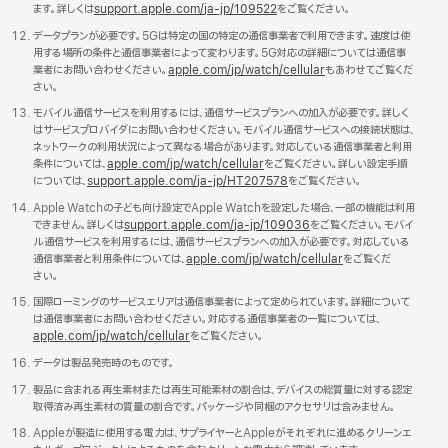
ます。詳しくは
support.apple.com/
ja - jp/
109522
をご覧くださ い 。
データプランが必要です。5Gは特定の国の特定の通信事業者で利用できます。速度は使
用する場所の条件と通信事業者によって変わります。5G対応の詳細については通信事
業者にお問い合わせください。
apple.com/
jp/
watch/
cellular
もあわせてご覧くだ
さ い 。
モバイル通信サービスを利用するには、通信サービスプランへの加入が必要です。詳しく
はサービスプロバイダにお問い合わせください。モバイル通信サービスへの接続状態は、
ネットワークの利用状況によって異なる場合があります。対応している通信事業者と利用
条件については、
apple.com/
jp/
watch/
cellular
をご覧ください。詳しい設定手順
については、
support.apple.com/
ja - jp/
HT207578
をご覧くだ
さい。
Apple Watchの子ども向け設定でApple Watchを設定した場合、一部の機能は利用
できません。詳しくは
support.apple.com/
ja - jp/
109036
をご覧ください。モバイ
ル通信サービスを利用するには、通信サービスプランへの加入が必要です。対応している
通信事業者と利用条件については、
apple.com/
jp/
watch/
cellular
をご覧くだ
さ い 。
国際ローミングのサービスエリアは通信事業者によって定められています。詳細について
は通信事業者にお問い合わせください。対応する通信事業者の一覧については、
apple.com/
jp/
watch/
cellular
をご覧くださ い 。
データは製品発売時のもので す 。
製品に含まれる再生素材または再生可能素材の割合は、デバイスの総質量に対する認定
取得済み再生素材の質量の割合です。パッケージや同梱のアクセサリは含みませ ん 。
Appleが製造に使用する電力は、サプライヤーとAppleがそれぞれに進めるクリーンエ