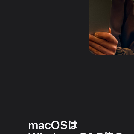
macOSは