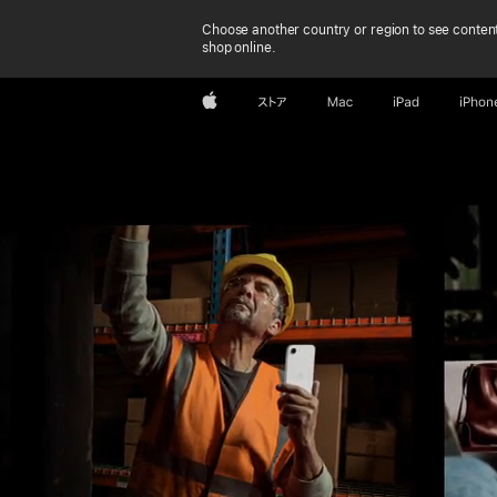
Choose another country or region to see content
shop online.
Apple at Work
Apple
ストア
Mac
iPad
iPhon