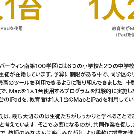
人1台
1人
iPadを使用
教育者がM
iPadを
バーウィン南第100学区には6つの小学校と2つの中学校
の生徒が在籍しています。予算に制限がある中で、同学区
最高のツールを利用できるように取り組んできました。十
で、Macを1人1台使用するプログラムを試験的に実施し
のiPadを、教育者は1人1台のMacとiPadを利用
し
て
い
vis氏は、最も大切なのは生徒たちがしっかりと学べること
と考えています。そこで必要になるのが、共同作業を促し
ことで、教師のみなさんは楽しみながら、より柔軟に授業を進