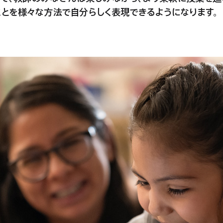
ことを様々な方法で自分らしく表現
で
き
る
よ
う
に
な
り
ます。