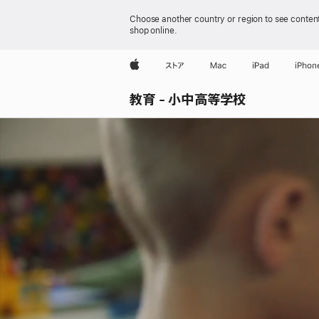
Choose another country or region to see content
shop online.
Apple
ストア
Mac
iPad
iPhon
教育 - 小中高等学校