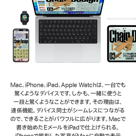
Mac、iPhone、iPad、Apple Watchは、
一台でも
驚くような
デバイス
です。
しかも、
一緒に
使うと
一段と
驚くような
ことが
できます。
その理由は、
連係機能。
デバイス
同士が
シームレスに
つながる
ので、
できる
ことが
パワフルに
広がり
ます。
Macで
書き始めた
Eメールを
iPadで
仕上げられる。