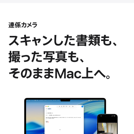
連係カメラ
ス
キ
ャ
ン
し
た
書類も、
撮った写真も、
そのまま
Mac上へ。