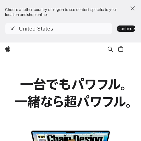
Choose another country or region to see content specific to your
location and shop online.
United States
Continue
Apple
一台でもパ ワ フ ル 。
一緒なら超 パ ワ フ ル 。