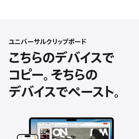
ユニバーサルク リ ッ プ ボ ー ド
こちらの
デ
バ
イ
ス
で
コピー。
そちらの
デ
バ
イ
ス
で
ペースト。