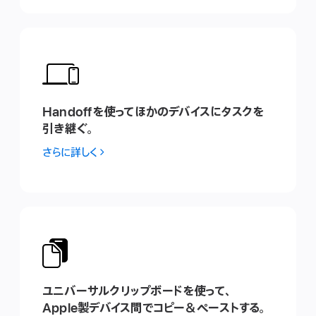
Handoffを使 っ てほ か のデ バ イ ス にタ ス ク を
引 き 継 ぐ 。
さらに詳しく
ユニバーサルク リ ッ プボ ー ド を使 っ て 、
Apple 製デ バ イ ス 間 でコ ピ ー ＆ペ ー ス トす る 。