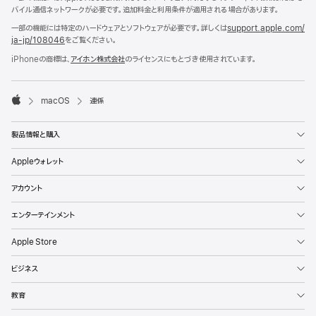
バイル通信ネットワークが必要です。追加料金と利用条件が適用される場合がありま す 。
一部の機能には特定のハードウェアとソフトウェアが必要です。詳しくは
support.apple.com/
ja - jp/
108046
をご覧くださ い 。
iPhoneの商標は、
アイホン株式会社
のライセンスにもとづき使用されてい
ます。

macOS
連係
Apple
製品情報と購入
Appleウォレット
アカウント
エンターテインメント
Apple Store
ビジネス
教育