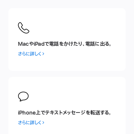
MacやiPadで電 話 をか け た り 、電 話 に 出 る 。
さらに詳しく
iPhone上でテ キ ス トメ ッ セ ー ジ を転 送 す る 。
さらに詳しく