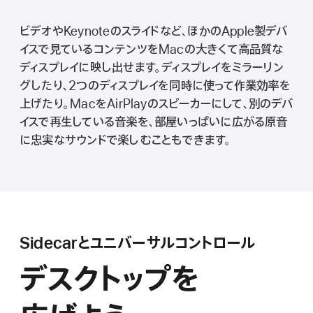
ビデオやKeynoteのスライドなど、ほかのApple製デバ
イスで見ているコンテンツをMacの大きくて高品質な
ディスプレイに映し出せます。ディスプレイをミラーリン
グしたり、2つのディスプレイを同時に使って作業効率を
上げたり。MacをAirPlayのスピーカーにして、別のデバ
イスで再生している音楽を、部屋いっぱいに広がる原音
に忠実なサウンドで楽しむこともできま す 。
Sidecarとユニバーサルコ ン ト ロ ー ル
デ
ス
ク
ト
ッ
プ
を