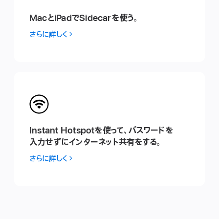
MacとiPad でSidecar を使 う 。
さらに詳しく
Instant Hotspotを 使 っ て 、パ ス ワ ー ド を
入 力 せ ず にイ ン タ ー ネ ッ ト共 有 をす る 。
さらに詳しく