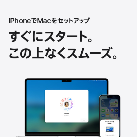
iPhoneでMacをセ ッ ト ア ッ プ
すぐにスタート。
この上なくス ム ー ズ 。