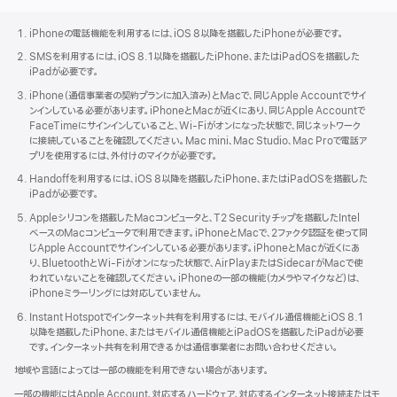
Apple
Footer
iPhoneの電話機能を利用するには、iOS 8以降を搭載したiPhoneが必要で す 。
SMSを利用するには、iOS 8.1以降を搭載したiPhone、またはiPadOSを搭載した
iPadが必要で す 。
iPhone（通信事業者の契約プランに加入済み）とMacで、同じApple Accountでサイ
ンインしている必要があります。iPhoneとMacが近くにあり、同じApple Accountで
FaceTimeにサインインしていること、Wi - Fiがオンになった状態で、同じネットワーク
に接続していることを確認してください。Mac mini、Mac Studio、Mac Proで電話ア
プリを使用するには、外付けのマイクが必要で す 。
Handoffを利用するには、iOS 8以降を搭載したiPhone、またはiPadOSを搭載した
iPadが必要で す 。
Appleシリコンを搭載したMacコンピュータと、T2 Securityチップを搭載したIntel
ベースのMacコンピュータで利用できます。iPhoneとMacで、2ファクタ認証を使って同
じApple Accountでサインインしている必要があります。iPhoneとMacが近くにあ
り、BluetoothとWi - Fiがオンになった状態で、AirPlayまたはSidecarがMacで使
われていないことを確認してください。iPhoneの一部の機能（カメラやマイクなど）は、
iPhone ミ ラ ー リ ン グには対応していませ ん 。
Instant Hotspotでインターネット共有を利用するには、モバイル通信機能とiOS 8.1
以降を搭載したiPhone、またはモバイル通信機能とiPadOSを搭載したiPadが必要
です。インターネット共有を利用できるかは通信事業者にお問い合わせくださ い 。
地域や言語によっては一部の機能を利用できない場合がありま す 。
一部の機能にはApple Account、対応するハードウェア、対応するインターネット接続またはモ