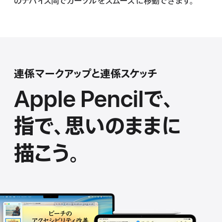
のデバイス間でカーソルをスムーズに移動できま す 。
連係マークアップと連 係 ス ケ ッ チ
Apple Pencilで、
指で、
思いの
ままに
描こう。