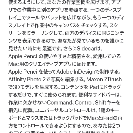
使えるようにして、あなたの作業空間を広げます。アプ
リでの作業中に別のアプリを参照する。一つのディスプ
レイ上でツールやパレットを広げながら、もう一つのディ
スプレイ上で作業中のキャンバスをチェックする。スク
リーンをミラーリングして、両方のデバイスに同じコンテ
ンツを表示できるので、あなたが見ているものを誰かに
見せたい時にも最適です。さらにSidecarは、
Apple Pencilの使いやすさと精密さを、愛用している
Mac用のクリエイティブアプリに届けます。
Apple Pencilを使ってAdobe InDesignで制作する。
Affinity Photo 2で写真を編集する。Maxon ZBrush
で3Dモデルを生成する。コンテンツをiPadにドラッグ
するだけで、すぐに始められます。便利なサイドバーは、
作業に欠かせないCommand、Control、Shiftキーを
指先に配置。ユニバーサルコントロールは、1組のキー
ボードとマウスまたはトラックパッドでMacとiPadの両
方をコントロールできるようにするので、あなたは2つ