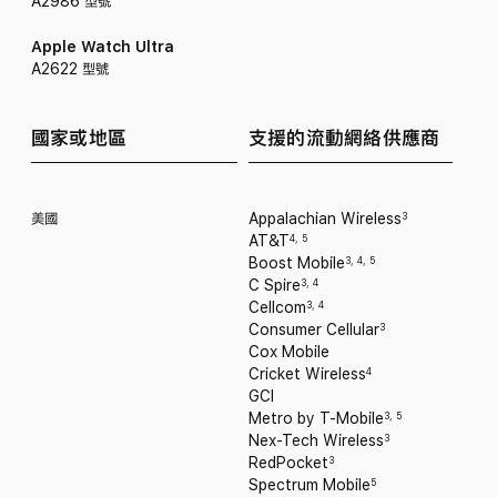
A2986 型號
Apple Watch Ultra
A2622 型號
國家或地區
支援的流動網絡
供應商
美國
Appalachian Wireless
3
AT&T
4
,
5
Boost Mobile
3
,
4
,
5
C Spire
3
,
4
Cellcom
3
,
4
Consumer Cellular
3
Cox Mobile
Cricket Wireless
4
GCI
Metro by T-Mobile
3
,
5
Nex-Tech Wireless
3
RedPocket
3
Spectrum Mobile
5