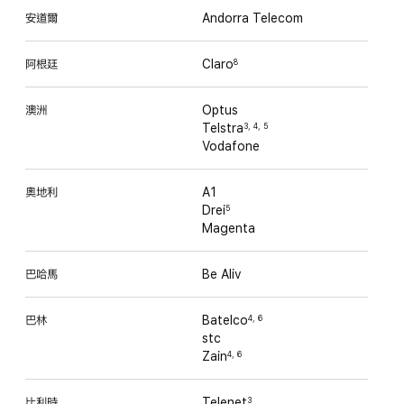
安道爾
Andorra Telecom
阿根廷
Claro
8
澳洲
Optus
Telstra
3
,
4
,
5
Vodafone
奧地利
A1
Drei
5
Magenta
巴哈馬
Be Aliv
巴林
Batelco
4
,
6
stc
Zain
4
,
6
比利時
Telenet
3