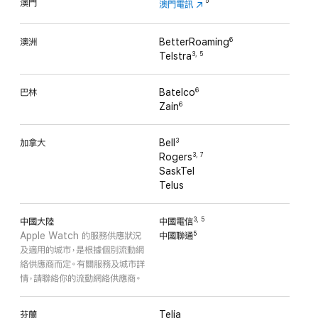
澳門
5
澳門電訊
澳洲
BetterRoaming
6
Telstra
3
,
5
巴林
Batelco
6
Zain
6
加拿大
Bell
3
Rogers
3
,
7
SaskTel
Telus
中國大陸
中國電信
3
,
5
Apple Watch 的服務
供應
狀況
中國聯通
5
及適用的城市，是根據個別流動網
絡供應商而定。有關服務及城市詳
情，請聯絡你的流動網絡
供應商。
芬蘭
Telia