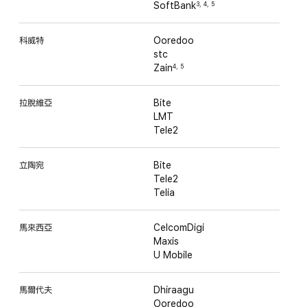
SoftBank
3
,
4
,
5
科威特
Ooredoo
stc
Zain
4
,
5
拉脫維亞
Bite
LMT
Tele2
立陶宛
Bite
Tele2
Telia
馬來西亞
CelcomDigi
Maxis
U Mobile
馬爾代夫
Dhiraagu
Ooredoo