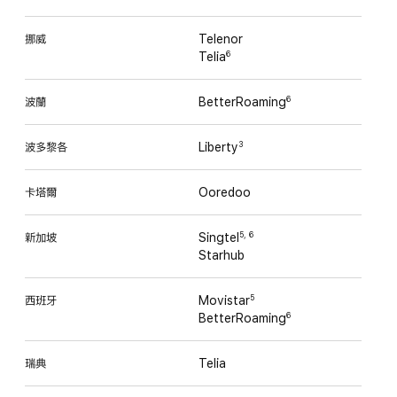
挪威
Telenor
Telia
6
波蘭
BetterRoaming
6
波多黎各
Liberty
3
卡塔爾
Ooredoo
新加坡
Singtel
5
,
6
Starhub
西班牙
Movistar
5
BetterRoaming
6
瑞典
Telia