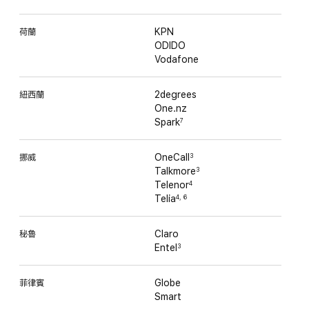
荷蘭
KPN
ODIDO
Vodafone
紐西蘭
2degrees
One.nz
Spark
7
挪威
OneCall
3
Talkmore
3
Telenor
4
Telia
4
,
6
秘魯
Claro
Entel
3
菲律賓
Globe
Smart