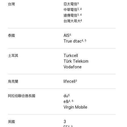
台灣
亞太電信
3
中華電信
3
,
4
遠傳電信
3
,
4
台灣大哥大
4
泰國
AIS
5
True dtac
4
,
5
土耳其
Turkcell
Türk Telekom
Vodafone
烏克蘭
lifecell
3
阿拉伯聯合酋長國
du
5
e&
4
,
5
Virgin Mobile
英國
3
4
,
5