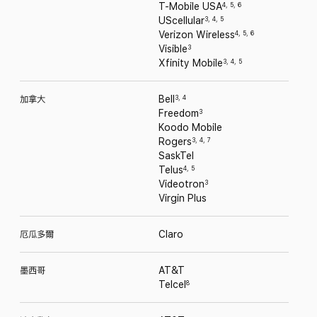
T-Mobile USA
4
,
5
,
6
UScellular
3
,
4
,
5
Verizon Wireless
4
,
5
,
6
Visible
3
Xfinity
Mobile
3
,
4
,
5
加拿大
Bell
3
,
4
Freedom
3
Koodo Mobile
Rogers
3
,
4
,
7
SaskTel
Telus
4
,
5
Videotron
3
Virgin Plus
厄瓜多爾
Claro
墨西哥
AT&T
Telcel
8