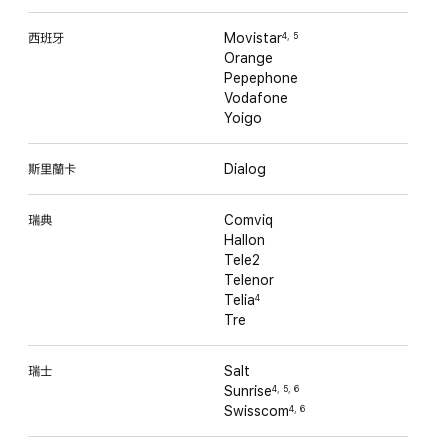
西班牙
Movistar
4
,
5
Orange
Pepephone
Vodafone
Yoigo
斯里蘭卡
Dialog
瑞典
Comviq
Hallon
Tele2
Telenor
Telia
4
Tre
瑞士
Salt
Sunrise
4
,
5
,
6
Swisscom
4
,
6