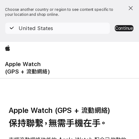
Choose another country or region to see content specific to
your location and shop online.
United States
Continue
Apple
Apple Watch
(GPS + 流動網絡)
Apple Watch (GPS +
流動網絡)
保持聯繫，無需手機
在手。