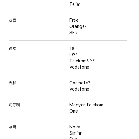
Telia
4
法國
Free
Orange
5
SFR
德國
1&1
O2
5
Telekom
4
,
5
,
6
Vodafone
希臘
Cosmote
3
,
5
Vodafone
匈牙利
Magyar Telekom
One
冰島
Nova
Siminn