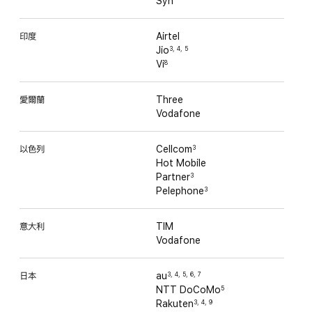
Syn
印度
Airtel
Jio
3
,
4
,
5
Vi
8
愛爾蘭
Three
Vodafone
以色列
Cellcom
3
Hot Mobile
Partner
3
Pelephone
3
意大利
TIM
Vodafone
日本
au
3
,
4
,
5
,
6
,
7
NTT DoCoMo
5
Rakuten
3
,
4
,
9