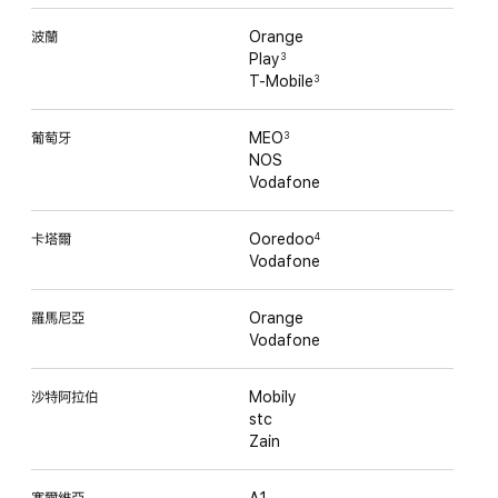
波蘭
Orange
Play
3
T-Mobile
3
葡萄牙
MEO
3
NOS
Vodafone
卡塔爾
Ooredoo
4
Vodafone
羅馬尼亞
Orange
Vodafone
沙特阿拉伯
Mobily
stc
Zain