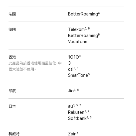
法國
BetterRoaming
6
德國
Telekom
5
,
6
BetterRoaming
6
Vodafone
香港
1O1O
3
此產品為於香港使用而最佳化，中
3
國大陸並不適用。
csl
3
,
5
SmarTone
5
印度
Jio
4
,
5
日本
au
3
,
5
,
7
Rakuten
3
,
9
Softbank
3
,
5
科威特
Zain
5