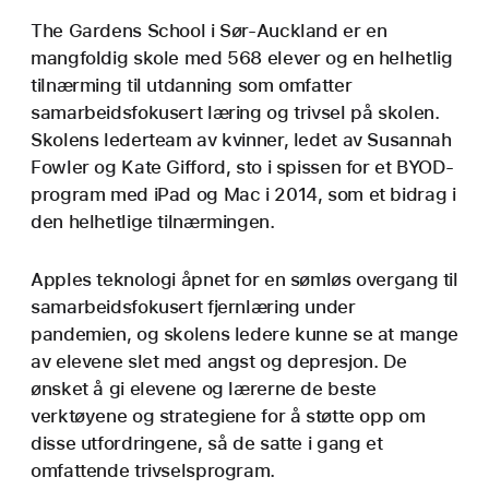
The Gardens School i Sør-Auckland er en
mangfoldig skole med 568 elever og en helhetlig
tilnærming til utdanning som omfatter
samarbeids­fokusert læring og trivsel på skolen.
Skolens lederteam av kvinner, ledet av Susannah
Fowler og Kate Gifford, sto i spissen for et BYOD-
program med iPad og Mac i 2014, som et bidrag i
den helhetlige tilnærmingen.
Apples teknologi åpnet for en sømløs overgang til
samarbeids­fokusert fjern­læring under
pandemien, og skolens ledere kunne se at mange
av elevene slet med angst og depresjon. De
ønsket å gi elevene og lærerne de beste
verktøyene og strategiene for å støtte opp om
disse utfordringene, så de satte i gang et
omfattende trivsels­program.