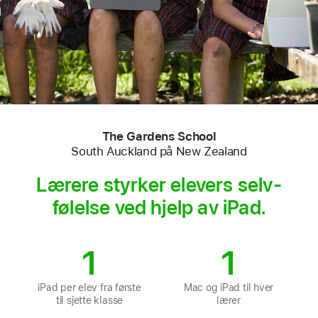
The Gardens School
South Auckland på New Zealand
Lærere styrker elevers selv­
følelse ved hjelp av iPad.
1
1
iPad per elev fra første
Mac og iPad til hver
til sjette klasse
lærer