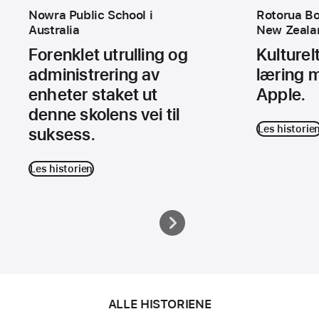
Nowra Public School i
Rotorua Bo
Australia
New Zeala
Forenklet utrulling og
Kulturel
administrering av
læring m
enheter staket ut
Apple.
denne skolens vei til
Les historie
suksess.
Les historien
ALLE HISTORIENE