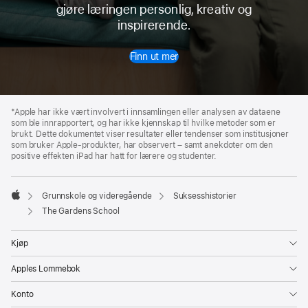
gjøre læringen personlig, kreativ og
inspirerende.
Finn ut mer
Apple-
bunntekst
*
Apple har ikke vært involvert i innsamlingen eller analysen av dataene
som ble inn­rapportert, og har ikke kjennskap til hvilke metoder som er
brukt. Dette dokumentet viser resultater eller tendenser som institusjoner
som bruker Apple-produkter, har observert – samt anekdoter om den
positive effekten iPad har hatt for lærere og studenter.

Grunnskole og videregående
Suksesshistorier
Apple
The Gardens School
Kjøp
Apples Lommebok
Konto