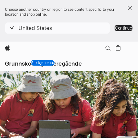
Choose another country or region to see content specific to your
location and shop online.
United States
Continue
Apple
Lokal
Grunnskole og
videregående
navigering
Slik kjøper du
åpne
meny