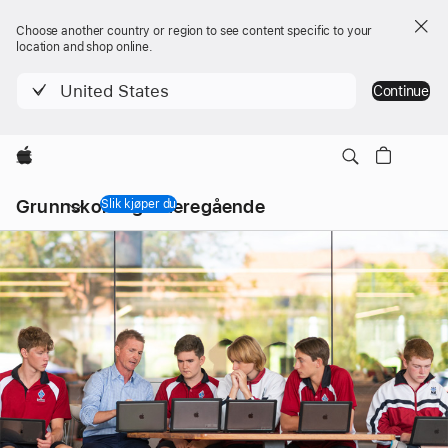
Choose another country or region to see content specific to your
location and shop online.
United States
Continue
Apple
Lokal
Grunnskole og
videregående
navigering
Slik kjøper du
åpne
meny