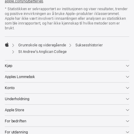
apple.com/no/batteries
.
*
Statistikken er selvrapportert av institusjonen og viser resultater, trender
og positive innvirkningen av å bruke Apple-produkter i klasserommet.
Apple har ikke vært involvert i innsamlingen eller analysen av statistikken
som ble innrapportert, og har ikke kjennskap til hvilke metoder som er
brukt.

Grunnskole og videregående
Suksesshistorier
Apple
St Andrew’s Anglican College
Kjøp
Apples Lommebok
Konto
Underholdning
Apple Store
For bedriften
For utdanning