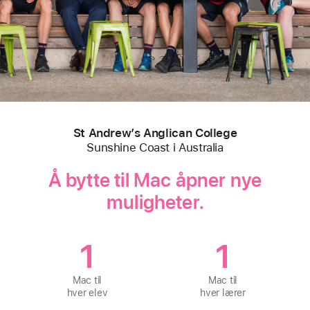
St Andrew’s Anglican College
Sunshine Coast i Australia
Å bytte til Mac åpner nye
muligheter.
1
1
Mac til
Mac til
hver elev
hver lærer