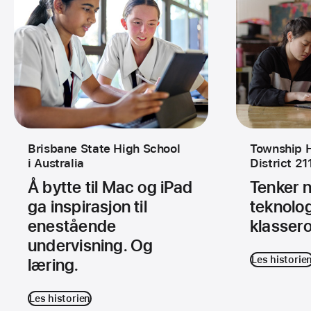
Brisbane State High School
Township H
i Australia
District 21
Å bytte til Mac og iPad
Tenker 
ga inspirasjon til
teknolog
enestående
klasser
undervisning. Og
Les historie
læring.
Les historien