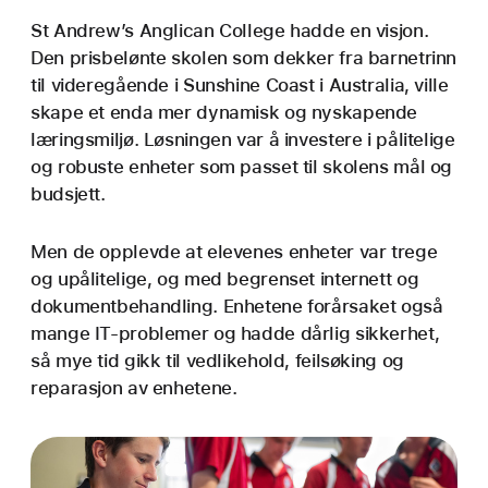
St Andrew’s Anglican College hadde en visjon.
Den prisbelønte skolen som dekker fra barnetrinn
til videregående i Sunshine Coast i Australia, ville
skape et enda mer dynamisk og nyskapende
lærings­miljø. Løsningen var å investere i pålitelige
og robuste enheter som passet til skolens mål og
budsjett.
Men de opplevde at elevenes enheter var trege
og upålitelige, og med begrenset internett og
dokument­behandling. Enhetene forårsaket også
mange IT-problemer og hadde dårlig sikkerhet,
så mye tid gikk til vedlikehold, feilsøking og
reparasjon av enhetene.