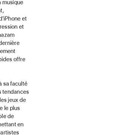
la musique
t,
d’iPhone et
ression et
Shazam
 dernière
ctement
pides offre
 sa faculté
les tendances
des jeux de
e le plus
ble de
mettant en
 artistes