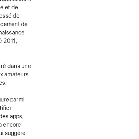
re et de
cessé de
lancement de
nnaissance
é 2011,
ntré dans une
aux amateurs
es.
gure parmi
ifier
des apps,
a encore
qui suggère