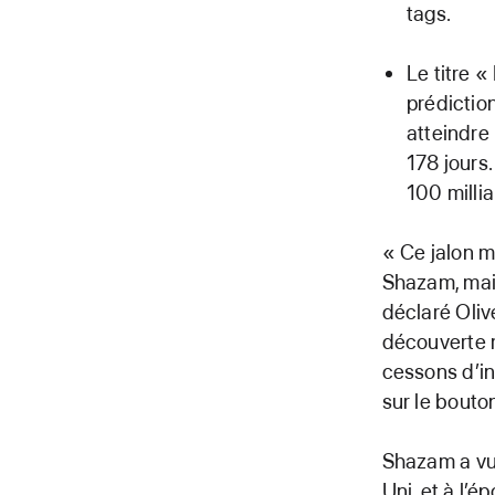
tags.
Le titre «
prédictio
atteindre 
178 jours.
100 millia
« Ce jalon m
Shazam, mai
déclaré Oliv
découverte m
cessons d’i
sur le bouto
Shazam a vu
Uni, et à l’