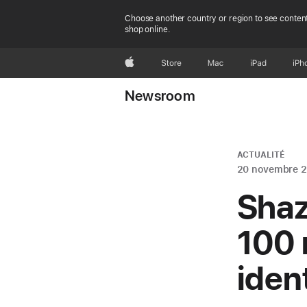
Choose another country or region to see content
shop online.
Apple
Store
Mac
iPad
iPh
Newsroom
ACTUALITÉ
20 novembre 
Shaz
100 
ident