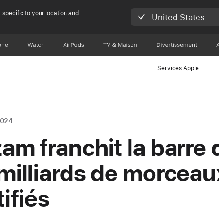
 specific to your location and
United States
one
Watch
AirPods
TV & Maison
Divertissements
Services Apple
2024
am franchit la barre 
milliards de morceau
ifiés