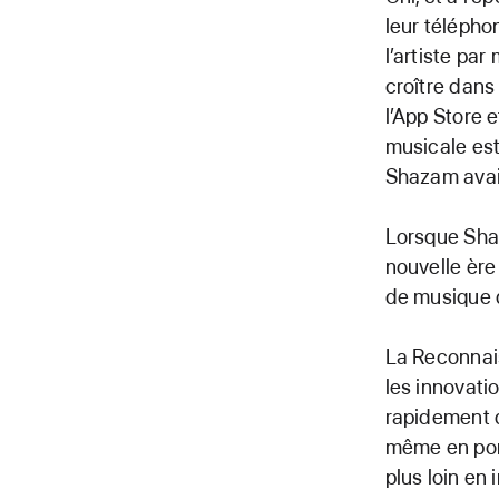
leur télépho
l’artiste pa
croître dans
l’App Store 
musicale est
Shazam avait
Lorsque Shaz
nouvelle ère
de musique d
La Reconnai
les innovatio
rapidement 
même en por
plus loin en