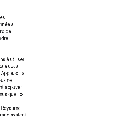
des
année à
ord de
indre
s à utiliser
ales », a
’Apple. « La
ous ne
nt appuyer
 musique ! »
au Royaume-
brandissaient