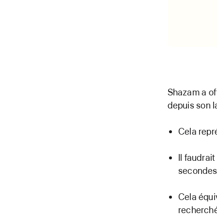
Shazam a off
depuis son l
Cela repr
Il faudra
secondes 
Cela équiv
recherché