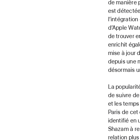
de manière p
est détectée
l’intégratio
d’Apple Wat
de trouver 
enrichit éga
mise à jour 
depuis une m
désormais un
La popularit
de suivre de
et les temps
Paris de cet 
identifié en
Shazam à rep
relation plus