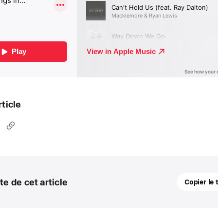
rticle
20
te de cet article
Copier le 
novembre
2024