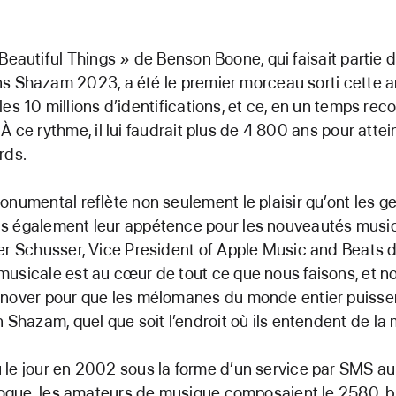
 Beautiful Things » de Benson Boone, qui faisait partie 
ns Shazam 2023, a été le premier morceau sorti cette 
les 10 millions d’identifications, et ce, en un temps rec
 À ce rythme, il lui faudrait plus de 4 800 ans pour atte
rds.
onumental reflète non seulement le plaisir qu’ont les gen
s également leur appétence pour les nouveautés music
er Schusser, Vice President of Apple Music and Beats d
usicale est au cœur de tout ce que nous faisons, et n
nnover pour que les mélomanes du monde entier puisse
n Shazam, quel que soit l’endroit où ils entendent de la
 le jour en 2002 sous la forme d’un service par SMS 
époque, les amateurs de musique composaient le 2580, 