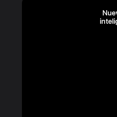
Nuev
intel