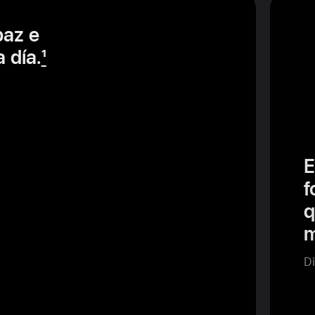
paz e
 día.
1
E
f
q
m
Di