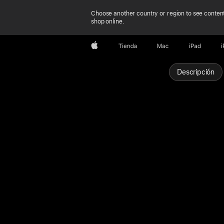
Choose another country or region to see content
shop online.
Apple
Tienda
Mac
iPad
Descripción