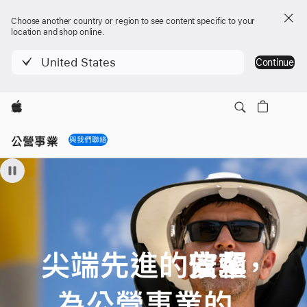
Choose another country or region to see content specific to your
location and shop online.
United States
Continue
Apple
Local
Nav
公營事業
與我們聯絡
Menu
公
營
事
業
尖
端先進的
信賴，
效率，
安全，
尖
端
為公營事業
的