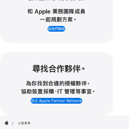
和 Apple 業務團隊成員
一起規劃方案
。
與我們聯絡
尋找合作夥伴
。
為你找到合適的授權夥伴
，
協助裝置採購、IT 管理等
事宜
。
前往 Apple Partner Network
Apple
Footer

公營事業
Apple