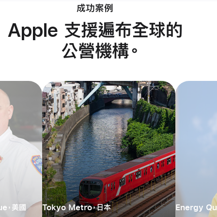
成功案例
Apple 支援遍布全球的
公營機構
。
cue，美國
Tokyo Metro，日本
Energy Q