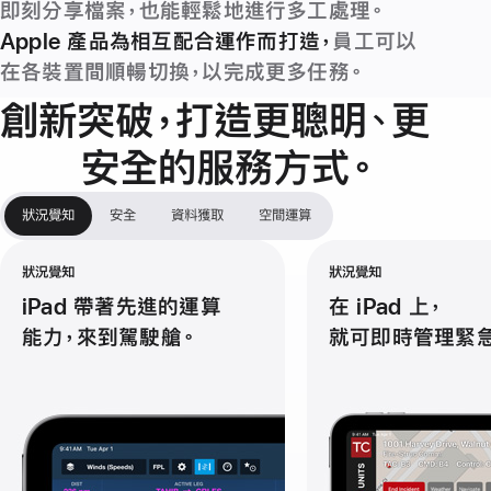
即刻分享檔案，也能輕鬆地進行多工處理。
Apple
產品
為相互配合運作而
打造，
員工可以
在各裝置間順暢切換，以完成更多
任務。
創新突破，打造
更聰明、
更
安全的
服務方式
。
狀況覺知
安全
資料獲取
空間運算
狀況覺知
狀況覺知
iPad 帶著先進的運算
在 iPad 上，
能力，
來到駕駛艙。
就可即時管理緊