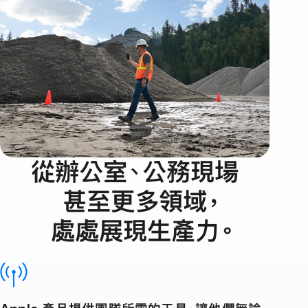
事
業
的
每
一
層
級
從辦公室、公務現場
效
甚至更多
領域
，
力。
處處展現生產力
。