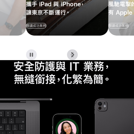
攜手 iPad
與 iPhone，
風馳電掣
讓東京不斷運行。
有 Appl
閱讀成功案例
閱讀成功案例
安全防護與 IT 業務
，
無縫銜接，化繁為簡
。