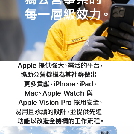
先
每一層級
效力
。
進
的
信
賴、
效
Apple 提供強大、靈活的平台
，
率、
協助
公營機構為其社群做出
安
更多貢獻。iPhone、iPad
、
全，
Mac、Apple Watch 與
為
Apple Vision Pro 採用安全
、
易用且永續的設計
，
並提供先進
公
功能以改造全機構的工作流程
。
營